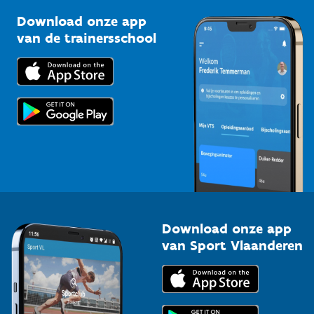
Sportclubs
Kennisplatform
Download onze app
Bedrijven
van de trainersschool
Downloads
Trainers en begeleiders
Voor de pers
Scholen
Topsporters
Organisatoren van sportevenementen
Download onze app
van Sport Vlaanderen