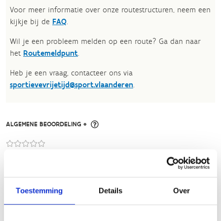
Voor meer informatie over onze routestructuren, neem een
kijkje bij de
FAQ
.
Wil je een probleem melden op een route? Ga dan naar
het
Routemeldpunt
.
Heb je een vraag, contacteer ons via
sportievevrijetijd@sport.vlaanderen
.​
ALGEMENE BEOORDELING *
slecht
goed
FYSIEKE INSPANNING
Toestemming
Details
Over
licht
zwaar