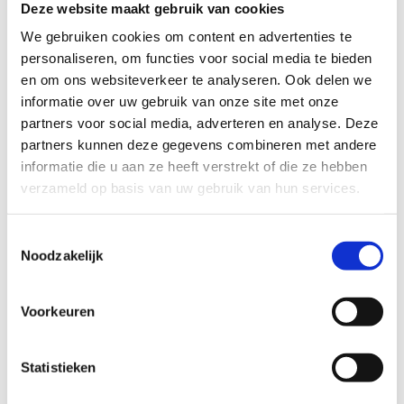
Deze website maakt gebruik van cookies
TECHNISCHE MOEILIJKHEIDSGRAAD
We gebruiken cookies om content en advertenties te
personaliseren, om functies voor social media te bieden
en om ons websiteverkeer te analyseren. Ook delen we
makkelijk
moeilijk
informatie over uw gebruik van onze site met onze
partners voor social media, adverteren en analyse. Deze
BEWEGWIJZERING
partners kunnen deze gegevens combineren met andere
TIP:
ontbrekende signalisatie kan je melden via het
informatie die u aan ze heeft verstrekt of die ze hebben
Routemeldpunt
verzameld op basis van uw gebruik van hun services.
Toestemmingsselectie
slecht
goed
Noodzakelijk
STAAT VAN PARCOURS(ONDERGROND, BEGROEIING, ONDERHOUD)
Voorkeuren
slecht
goed
Statistieken