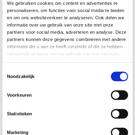
We gebruiken cookies om content en advertenties te
gelegen aan de Spoorstraat 1 in Baardegem, waar menners
personaliseren, om functies voor social media te bieden
voldoende parkeergelegenheid vinden. Een tweede startpunt is
en om ons websiteverkeer te analyseren. Ook delen we
beschikbaar bij café Stinne, gevestigd aan de Putstraat 116 in
informatie over uw gebruik van onze site met onze
Meldert.
partners voor social media, adverteren en analyse. Deze
partners kunnen deze gegevens combineren met andere
Deze route is opgedeeld in drie duidelijk bewegwijzerde lussen.
informatie die u aan ze heeft verstrekt of die ze hebben
De kortste lus, met een lengte van 12 km, is exclusief voor
verzameld op basis van uw gebruik van hun services.
ruiters. De twee langere lussen, van 18,5 km en 28 km, zijn
zowel geschikt voor ruiters als menners. Deze routes bestaan
voor respectievelijk 59%, 59% en 64% uit onverharde paden.
Toestemmingsselectie
Noodzakelijk
Alle lussen bevinden zich voornamelijk in de groene oase van
Aalst, te midden van de betoverende Faluintjesstreek.
Voorkeuren
Startplaatsen
Spoorstraat
1
9310
Aalst
Statistieken
Putstraat
116
9310
Aalst
Marketing