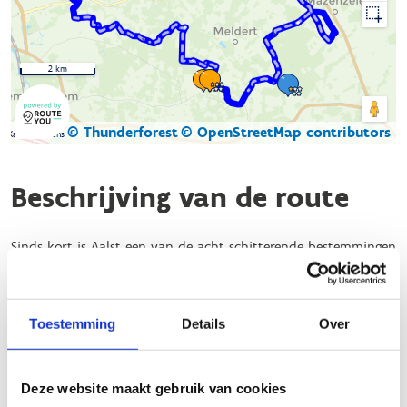
2 km
© Thunderforest
© OpenStreetMap contributors
Kaartgegevens
Beschrijving van de route
Sinds kort is Aalst een van de acht schitterende bestemmingen
in Oost-Vlaanderen met een officieel erkende ruiter- en
menroute.
Toestemming
Details
Over
Deze ontwikkeling opent de deuren naar een wereld van
avontuur te paard, waar ruiters en menners kunnen genieten
van adembenemende landschappen.
Deze website maakt gebruik van cookies
De Ros Balatumroute
begint bij brasserie 't Stationneke,