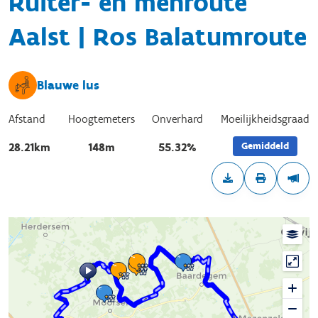
Ruiter- en menroute
Aalst | Ros Balatumroute
Blauwe lus
Afstand
Hoogtemeters
Onverhard
Moeilijkheidsgraad
Gemiddeld
28.21km
148m
55.32%