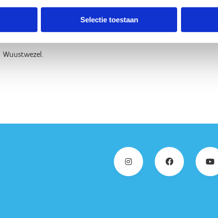
Selectie toestaan
n Wuustwezel.