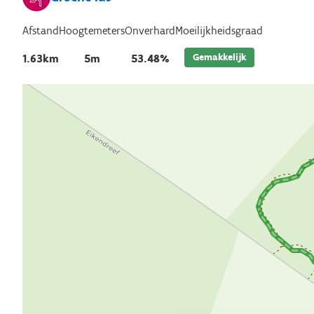
Afstand
Hoogtemeters
Onverhard
Moeilijkheidsgraad
Gemakkelijk
1.63km
5m
53.48%