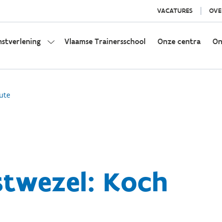
VACATURES
OVE
nstverlening
Vlaamse Trainersschool
Onze centra
On
ute
twezel: Koch