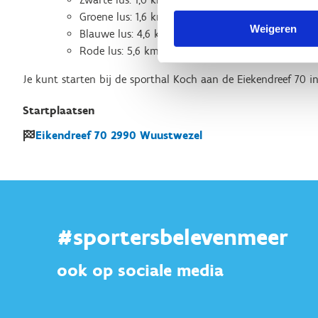
Groene lus: 1,6 km, grotendeels onverhard.
Weigeren
Blauwe lus: 4,6 km, voornamelijk onverhard.
Rode lus: 5,6 km, deels onverhard.
Je kunt starten bij de sporthal Koch aan de Eiekendreef 70 i
Startplaatsen
Eikendreef
70
2990
Wuustwezel
#sportersbelevenmeer
ook op sociale media