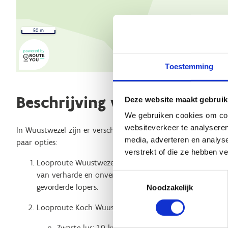
50 m
Toestemming
Beschrijving van de route
Deze website maakt gebruik
We gebruiken cookies om cont
websiteverkeer te analyseren
In Wuustwezel zijn er verschillende mooie looproutes die je 
media, adverteren en analys
paar opties:
verstrekt of die ze hebben v
Looproute Wuustwezel - Rood: Deze route is ongeveer 
van verharde en onverharde paden. Het is een populair
Toestemmingsselectie
gevorderde lopers.
Noodzakelijk
Looproute Koch Wuustwezel: Deze locatie biedt meerder
Zwarte lus: 1,0 km, volledig onverhard.