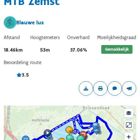
MTB Zemst
Blauwe lus
Afstand
Hoogtemeters
Onverhard
Moeilijkheidsgraad
Gemakkelijk
18.46km
53m
37.06%
Beoordeling route
3.5