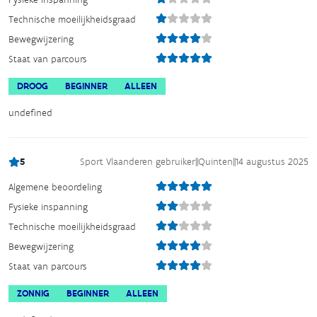
Technische moeilijkheidsgraad
Bewegwijzering
Staat van parcours
DROOG
BEGINNER
ALLEEN
undefined
5
Sport Vlaanderen gebruiker
||
Quinten
||
14 augustus 2025
Algemene beoordeling
Fysieke inspanning
Technische moeilijkheidsgraad
Bewegwijzering
Staat van parcours
ZONNIG
BEGINNER
ALLEEN