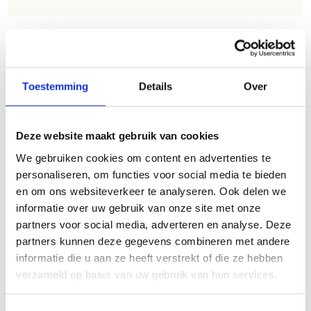
ALGEMENE BEOORDELING *
Toestemming
Details
Over
slecht
goed
FYSIEKE INSPANNING
Deze website maakt gebruik van cookies
We gebruiken cookies om content en advertenties te
personaliseren, om functies voor social media te bieden
licht
zwaar
en om ons websiteverkeer te analyseren. Ook delen we
informatie over uw gebruik van onze site met onze
TECHNISCHE MOEILIJKHEIDSGRAAD
partners voor social media, adverteren en analyse. Deze
partners kunnen deze gegevens combineren met andere
informatie die u aan ze heeft verstrekt of die ze hebben
makkelijk
moeilijk
verzameld op basis van uw gebruik van hun services.
BEWEGWIJZERING
TIP:
ontbrekende signalisatie kan je melden via het