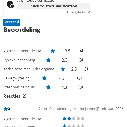
Anti-Robot Verification
Click to start verification
Friendly
Captcha ⇗
Verzend
Beoordeling
3.5
(
4
)
Algemene beoordeling
2.0
(
3
)
Fysieke inspanning
2.0
(
3
)
Technische moeilijkheidsgraad
4.3
(
3
)
Bewegwijzering
4.3
(
3
)
Staat van parcours
Reacties (
2
)
2
Sport Vlaanderen gebruiker
||
Jeroen
||
3 februari 2026
Algemene beoordeling
Fysieke inspanning