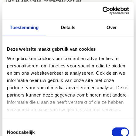
Heb je een vraag, contacteer ons via
sportievevrijetijd@sport.vlaanderen
.​
Toestemming
Details
Over
ALGEMENE BEOORDELING *
Deze website maakt gebruik van cookies
slecht
goed
We gebruiken cookies om content en advertenties te
personaliseren, om functies voor social media te bieden
FYSIEKE INSPANNING
en om ons websiteverkeer te analyseren. Ook delen we
informatie over uw gebruik van onze site met onze
partners voor social media, adverteren en analyse. Deze
licht
zwaar
partners kunnen deze gegevens combineren met andere
informatie die u aan ze heeft verstrekt of die ze hebben
TECHNISCHE MOEILIJKHEIDSGRAAD
verzameld op basis van uw gebruik van hun services.
makkelijk
moeilijk
Toestemmingsselectie
Noodzakelijk