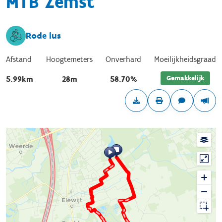
MTB Zemst
Rode lus
Afstand
Hoogtemeters
Onverhard
Moeilijkheidsgraad
Gemakkelijk
5.99km
28m
58.70%