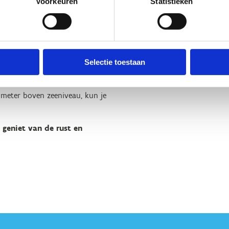
Voorkeuren
Statistieken
bindbalk en genieten van een
angs de beroemde brouwerij Mort
p ambachtelijke wijze geuze
Selectie toestaan
stenen oriëntatietafel vindt,
 meter boven zeeniveau, kun je
 geniet van de rust en