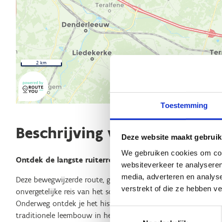
2 km
Toestemming
Beschrijving van de route
Deze website maakt gebruik
We gebruiken cookies om cont
Ontdek de langste ruiterroute in Vlaams-Brabant!
websiteverkeer te analyseren
media, adverteren en analys
Deze bewegwijzerde route, gemarkeerd met oranje zeshoekige
verstrekt of die ze hebben v
onvergetelijke reis van het schilderachtige Pajottenland naar
Onderweg ontdek je het historische huisje Mostinckx, een va
Toestemmingsselectie
traditionele leembouw in het Pajottenland. De naastgelegen 