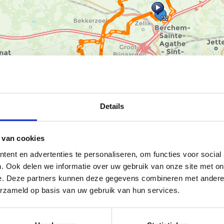
Ka
Details
 van cookies
ent en advertenties te personaliseren, om functies voor social
. Ook delen we informatie over uw gebruik van onze site met on
e. Deze partners kunnen deze gegevens combineren met andere i
 bordjes, neemt je mee op een
erzameld op basis van uw gebruik van hun services.
 de prachtige Brabantse Kouters.
n de laatste voorbeelden van
schuur is omgetoverd tot een