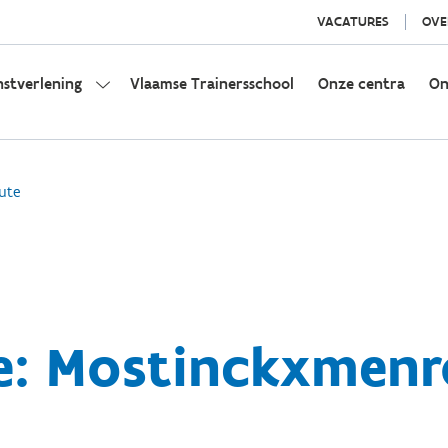
VACATURES
OVE
nstverlening
Vlaamse Trainersschool
Onze centra
On
ute
e: Mostinckxmenr