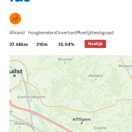
Afstand
Hoogtemeters
Onverhard
Moeilijkheidsgraad
Moeilijk
37.68km
310m
35.04%