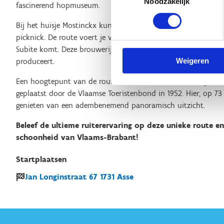
Noodzakelijk
fascinerend hopmuseum.
Bij het huisje Mostinckx kun je je paard vastbinden aan de 
picknick. De route voert je verder naar Kobbegem, waar je l
Subite komt. Deze brouwerij is een van de weinige die nog o
produceert.
Weigeren
Een hoogtepunt van de route is de Mollemstraat, waar je een 
geplaatst door de Vlaamse Toeristenbond in 1952. Hier, op 73
genieten van een adembenemend panoramisch uitzicht.
Beleef de ultieme ruiterervaring op deze unieke route en
schoonheid van Vlaams-Brabant!
Startplaatsen
Jan Longinstraat
67
1731
Asse