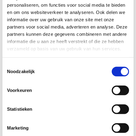
pittoreske dorpskernen, talrijke boomgaarden en lange brede
personaliseren, om functies voor social media te bieden
zandwegen. Hier en daar duik je een holle weg in, wat de
en om ons websiteverkeer te analyseren. Ook delen we
tocht extra bijzonder maakt.
informatie over uw gebruik van onze site met onze
partners voor social media, adverteren en analyse. Deze
De route voert je door de prachtige Voervallei en het
partners kunnen deze gegevens combineren met andere
Bertembos, dat in het voorjaar verandert in een tapijt van
informatie die u aan ze heeft verstrekt of die ze hebben
bosanemonen. Voor een soepele start van je avontuur, neem
verzameld op basis van uw gebruik van hun services.
vooraf contact op met de startplaats en maak goede
afspraken.
Toestemmingsselectie
Beleef een onvergetelijke tocht door een van de mooiste
Noodzakelijk
landschappen van de regio!
Voorkeuren
Startplaatsen
Statistieken
Klein Vilvoordestraat
16
3078
Kortenberg
Marketing