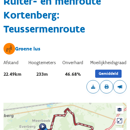
Ruiter- en menroute
Kortenberg:
Teussermenroute
Groene lus
Afstand
Hoogtemeters
Onverhard
Moeilijkheidsgraad
Gemiddeld
22.49km
233m
46.68%