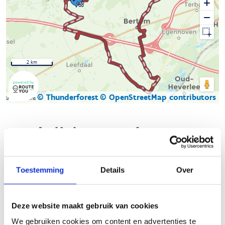
2 km
© Thunderforest
© OpenStreetMap contributors
Kaartgegevens
Beschrijving van de route
Ontdek de betoverende route door de Voervallei en het
Toestemming
Details
Over
Bertembos voor ruiters en menners!
Deze bewegwijzerde route, gemarkeerd met groene zeshoekige
bordjes, biedt een adembenemende ervaring voor ruiters en
Deze website maakt gebruik van cookies
menners. Geniet van weidse vergezichten die afwisselen met
We gebruiken cookies om content en advertenties te