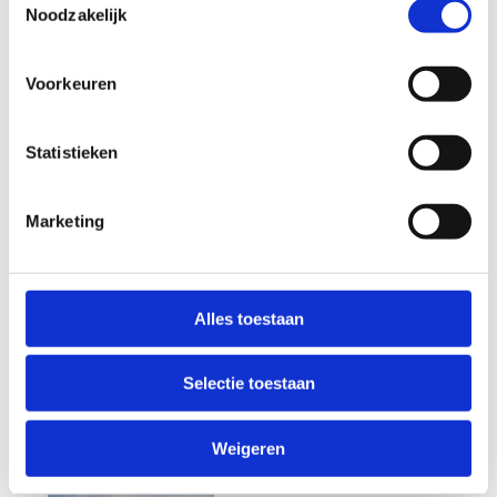
Noodzakelijk
Startplaatsen
Gerrit van Hoekestraat
2
4525 NH
Retranchement
Voorkeuren
Statistieken
Marketing
Alles toestaan
Selectie toestaan
Weigeren