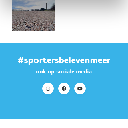
#sportersbelevenmeer
ook op sociale media