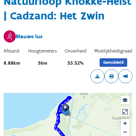
Natuurloop Knokke-Heist
| Cadzand: Het Zwin
Blauwe lus
Afstand
Hoogtemeters
Onverhard
Moeilijkheidsgraad
Gemiddeld
8.88km
36m
53.52%