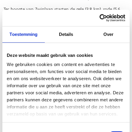
Ter hoogte van Zwinlaan starten de gele (3,8 km), rode (5,6
km), zwarte (8,9 km) en groene lus (19,8 km). Die groene
grensoverschrijdende lus kan je ook starten vanaf de parking
van het Infopunt Zwin in Cadzand. Daar starten aan
Toestemming
Details
Over
Nederlandse zijde ook de oranje lus van 3,5 km en de blauwe
lus van 8,9 km.
Deze website maakt gebruik van cookies
Het Zwin
klinkt iedereen bekend in de oren. De
grensoverschrijdende Zwinvlakte werd de voorbije jaren
We gebruiken cookies om content en advertenties te
gevoelig uitgebreid en daardoor krijgt die 345 hectare grote
personaliseren, om functies voor social media te bieden
unieke getijdennatuur volop nieuwe kansen. Het wandel- en
en om ons websiteverkeer te analyseren. Ook delen we
fietspad (waar ook de groene lus langskomt) op de nieuwe
informatie over uw gebruik van onze site met onze
dijk biedt prachtige uitzichten op het Zwin. De slikken en
partners voor social media, adverteren en analyse. Deze
schorren herbergen unieke planten- en diersoorten. Schapen
partners kunnen deze gegevens combineren met andere
en geiten helpen bij het beheer van de Zwin door op moeilijk
informatie die u aan ze heeft verstrekt of die ze hebben
bereikbare plaatsen zoals het broedvogeleiland en de dijken
verzameld op basis van uw gebruik van hun services.
dankzij hun begrazing voor een hogere biodiversiteit te
zorgen.
Toestemmingsselectie