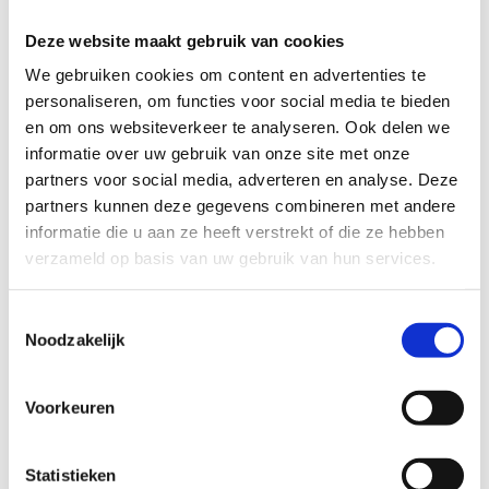
Het UZA en Atlas Copco en de betrokken gemeenten en steden
Deze website maakt gebruik van cookies
(Kontich, Aartselaar, District Wilrijk, Edegem) sloegen de
We gebruiken cookies om content en advertenties te
handen in elkaar voor de ontwikkeling van deze loopbaan.
personaliseren, om functies voor social media te bieden
Er is een combinatie van zowel mooie stukjes natuur als
en om ons websiteverkeer te analyseren. Ook delen we
dorpskernen, en er werden zelfs stukken met een industrieel
informatie over uw gebruik van onze site met onze
karakter in opgenomen.
partners voor social media, adverteren en analyse. Deze
partners kunnen deze gegevens combineren met andere
De loopbaan bestaat bij voorkeur uit verschillende lussen van
informatie die u aan ze heeft verstrekt of die ze hebben
verschillende afstanden:
verzameld op basis van uw gebruik van hun services.
Loopbaanonderbreking: groene lus van 4 km.
Baanbreker: blauwe lus van 5,2 km.
Toestemmingsselectie
Burn-out: rode lus van 8 km.
Noodzakelijk
Er zijn 3 startborden voorzien (aan het UZA, aan de sporthal
Voorkeuren
van Aartselaar en op het grondgebied van Atlas Copco).
Startplaatsen
Statistieken