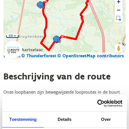
500 m
© Thunderforest
© OpenStreetMap contributors
Kaartgegevens
Beschrijving van de route
Onze loopbanen zijn bewegwijzerde looproutes in de buurt
van een bedrijventerrein, vaak gelinkt aan een nabijgelegen
natuurgebied.
Perfect geschikt voor een jogging, een lunchwandeling of een
Toestemming
Details
Over
actieve vergadering.