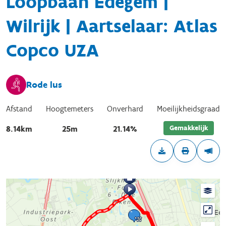
Loopbaan Edegem |
Wilrijk | Aartselaar: Atlas
Copco UZA
Rode lus
Afstand
Hoogtemeters
Onverhard
Moeilijkheidsgraad
Gemakkelijk
8.14km
25m
21.14%