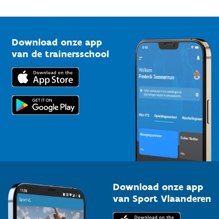
Onze nieuwsbrieven
1210 Brussel
G-sport
Vlaamse Trainersschool
Sportclubs
Kennisplatform
Download onze app
Bedrijven
van de trainersschool
Downloads
Trainers en begeleiders
Voor de pers
Scholen
Topsporters
Organisatoren van sportevenementen
Download onze app
van Sport Vlaanderen