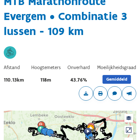
MTB Marathonroute
Evergem • Combinatie 3
lussen - 109 km
Afstand
Hoogtemeters
Onverhard
Moeilijkheidsgraad
Gemiddeld
110.13km
118m
43.76%