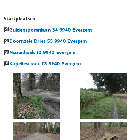
Startplaatsen
Guldensporenlaan
34
9940
Evergem
Doornzele Dries
55
9940
Evergem
Muzenhoek
10
9940
Evergem
Kapellestraat
73
9940
Evergem