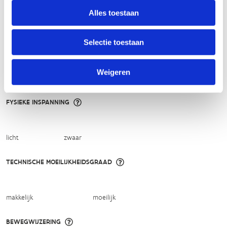
sportievevrijetijd@sport.vlaanderen
.​
Alles toestaan
Selectie toestaan
ALGEMENE BEOORDELING *
Weigeren
slecht
goed
FYSIEKE INSPANNING
licht
zwaar
TECHNISCHE MOEILIJKHEIDSGRAAD
makkelijk
moeilijk
BEWEGWIJZERING