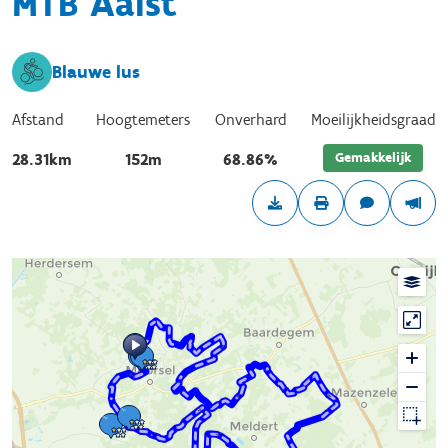
MTB Aalst
Blauwe lus
Afstand
Hoogtemeters
Onverhard
Moeilijkheidsgraad
Gemakkelijk
28.31km
152m
68.86%