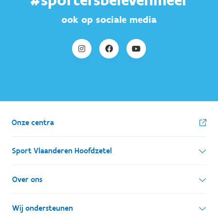
#sportersbelevenmeer
ook op sociale media
Onze centra
Sport Vlaanderen Hoofdzetel
Simon Bolivarlaan 17
Over ons
1000 Brussel
Wie zijn we, wat doen we
Wij ondersteunen
Ondernemingsnummer: BE 0248.142.826