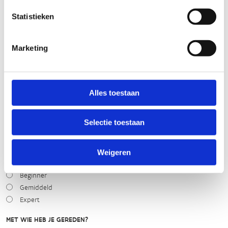
STAAT VAN PARCOURS(ONDERGROND, BEGROEIING, ONDERHOUD)
Statistieken
slecht
goed
Marketing
WEER
Alles toestaan
Droog
Zonnig
Bewolkt
Selectie toestaan
Regen
Winters
Weigeren
NIVEAU
Beginner
Gemiddeld
Expert
MET WIE HEB JE GEREDEN?