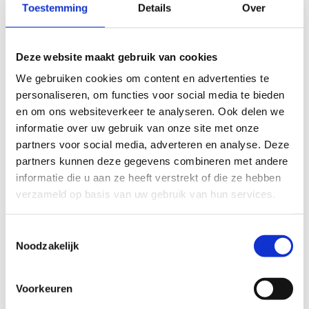
Toestemming
Details
Over
slecht
goed
FYSIEKE INSPANNING
Deze website maakt gebruik van cookies
We gebruiken cookies om content en advertenties te
personaliseren, om functies voor social media te bieden
licht
zwaar
en om ons websiteverkeer te analyseren. Ook delen we
informatie over uw gebruik van onze site met onze
TECHNISCHE MOEILIJKHEIDSGRAAD
partners voor social media, adverteren en analyse. Deze
partners kunnen deze gegevens combineren met andere
makkelijk
moeilijk
informatie die u aan ze heeft verstrekt of die ze hebben
verzameld op basis van uw gebruik van hun services.
BEWEGWIJZERING
TIP:
ontbrekende signalisatie kan je melden via het
Toestemmingsselectie
Routemeldpunt
Noodzakelijk
Voorkeuren
slecht
goed