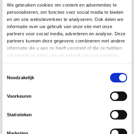
Rode lus: 2,8 km
We gebruiken cookies om content en advertenties te
personaliseren, om functies voor social media te bieden
Het is een relatief korte looproute doch des te meer
en om ons websiteverkeer te analyseren. Ook delen we
aangenaam lopen, door de mooie omgeving. De omloop is
informatie over uw gebruik van onze site met onze
gaat over quasi 100% onverharde paden en wordt zeer goed
partners voor social media, adverteren en analyse. Deze
onderhouden d.m.v. boomschors. Tijdens de route kom je
partners kunnen deze gegevens combineren met andere
langs de Hoge Wal Motte, een historische plek met een
informatie die u aan ze heeft verstrekt of die ze hebben
prachtige gracht. Het is een geweldige manier om de natuur
verzameld op basis van uw gebruik van hun services.
en geschiedenis van de regio te verkennen.
Kenmerken:
Toestemmingsselectie
Noodzakelijk
Beloopbaarheid tijdens nattere perioden: goed
beloopbaar
Mate van aanwezigheid verlichting: grotendeels
Voorkeuren
Moeilijkheidsgraad: makkelijk
Statistieken
Startplaatsen
Guldensporenlaan
34/A
9940
Evergem
Marketing