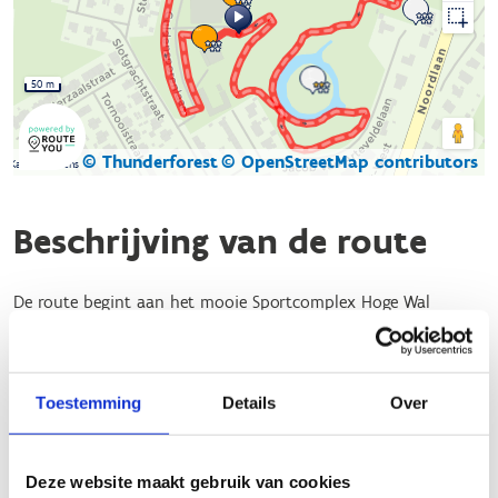
50 m
© Thunderforest
© OpenStreetMap contributors
Kaartgegevens
Beschrijving van de route
De route begint aan het mooie Sportcomplex Hoge Wal
(Guldensporenlaan 34 in 9940 Evergem) en is goed
bewegwijzerd met bordjes van Sport Vlaanderen. Vanuit de
startplaats kan je kiezen uit onderstaande 3
Toestemming
Details
Over
lussen/afstanden:
Groene lus: 1,3 km
Blauwe lus: 1,8 km
Deze website maakt gebruik van cookies