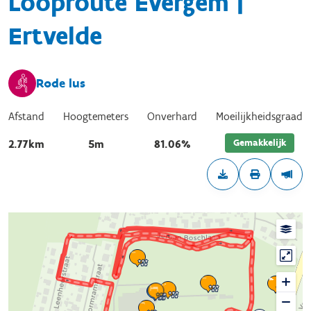
Looproute Evergem |
Ertvelde
Rode lus
Afstand
Hoogtemeters
Onverhard
Moeilijkheidsgraad
Gemakkelijk
2.77km
5m
81.06%