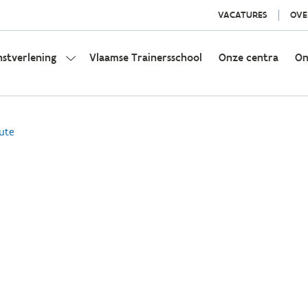
VACATURES
OVE
nstverlening
Vlaamse Trainersschool
Onze centra
On
ute