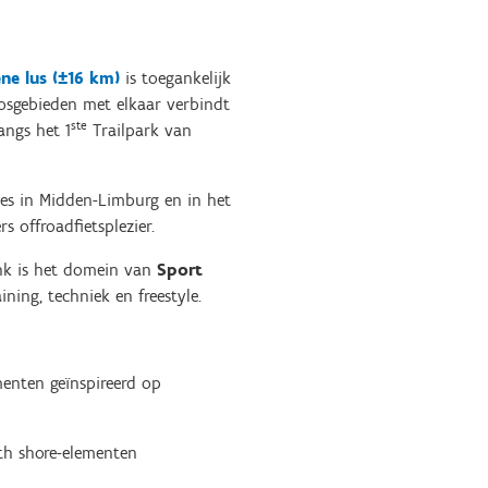
ne lus (±16 km)
is toegankelijk
osgebieden met elkaar verbindt
ste
angs het 1
Trailpark van
tes in Midden-Limburg en in het
 offroadfietsplezier.
enk is het domein van
Sport
ning, techniek en freestyle.
enten geïnspireerd op
th shore-elementen