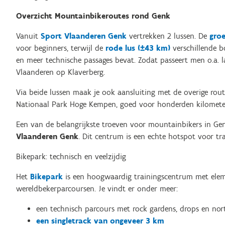
Overzicht Mountainbikeroutes rond Genk
Vanuit
Sport Vlaanderen Genk
vertrekken 2 lussen. De
groe
voor beginners, terwijl de
rode lus (±43 km)
verschillende b
en meer technische passages bevat. Zodat passeert men o.a. l
Vlaanderen op Klaverberg.
Via beide lussen maak je ook aansluiting met de overige rou
Nationaal Park Hoge Kempen, goed voor honderden kilometers
Een van de belangrijkste troeven voor mountainbikers in G
Vlaanderen Genk
. Dit centrum is een echte hotspot voor trai
Bikepark: technisch en veelzijdig
Het
Bikepark
is een hoogwaardig trainingscentrum met elem
wereldbekerparcoursen. Je vindt er onder meer:
een technisch parcours met rock gardens, drops en nor
een singletrack van ongeveer 3 km