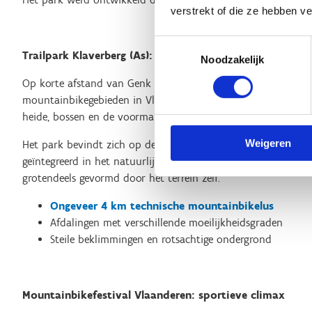
verstrekt of die ze hebben v
Toestemmingsselectie
Trailpark Klaverberg (As): pure natuur en techniek
Noodzakelijk
Op korte afstand van Genk ligt in As het
Trailpark Klaverb
mountainbikegebieden in Vlaanderen. Het combineert uitdage
heide, bossen en de voormalige mijnsites.
Weigeren
Het park bevindt zich op de flank van de voormalige mijnterr
geïntegreerd in het natuurlijke landschap. In tegenstelling tot
grotendeels gevormd door het terrein zelf.
Ongeveer 4 km technische mountainbikelus
Afdalingen met verschillende moeilijkheidsgraden
Steile beklimmingen en rotsachtige ondergrond
Mountainbikefestival Vlaanderen: sportieve climax