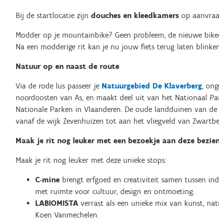
Bij de startlocatie zijn
douches en kleedkamers
op aanvraa
Modder op je mountainbike? Geen probleem, de nieuwe bikecl
Na een modderige rit kan je nu jouw fiets terug laten blinken
Natuur op en naast de route
Via de rode lus passeer je
Natuurgebied De Klaverberg
, ong
noordoosten van As, en maakt deel uit van het Nationaal Pa
Nationale Parken in Vlaanderen. De oude landduinen van de K
vanaf de wijk Zevenhuizen tot aan het vliegveld van Zwartbe
Maak je rit nog leuker met een bezoekje aan deze bezi
Maak je rit nog leuker met deze unieke stops:
C
‑mine
brengt erfgoed en creativiteit samen tussen 
met ruimte voor cultuur, design en ontmoeting.
LABIOMISTA
verrast als een unieke mix van kunst, nat
Koen Vanmechelen.