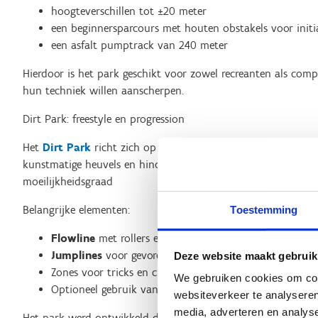
hoogteverschillen tot ±20 meter
een beginnersparcours met houten obstakels voor initi
een asfalt pumptrack van 240 meter
Hierdoor is het park geschikt voor zowel recreanten als comp
hun techniek willen aanscherpen.
Dirt Park: freestyle en progression
Het
Dirt Park
richt zich op freestyle mountainbiken en BMX
kunstmatige heuvels en hindernissen en bestaat uit meerdere
moeilijkheidsgraad
Belangrijke elementen:
Toestemming
Flowline
met rollers en kleine sprongen voor beginners
Jumplines
voor gevorderde riders
Deze website maakt gebruik
Zones voor tricks en creatieve sprongen
We gebruiken cookies om cont
Optioneel gebruik van een
airbag jump
om veilig nieu
websiteverkeer te analyseren
media, adverteren en analys
Het park werd ontwikkeld door het team rond Freeride moun