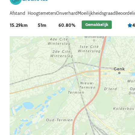
Afstand
Hoogtemeters
Onverhard
Beoordeli
Moeilijkheidsgraad
Gemakkelijk
15.29km
51m
60.80%
4