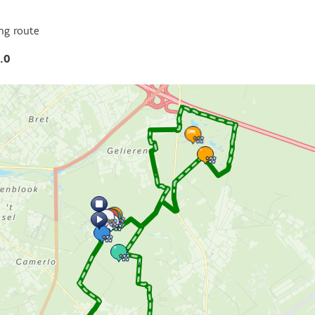
ng route
.0