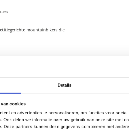
aties
etitiegerichte mountainbikers die
. Het is opgebouwd uit
 lijnen met oplopende
Details
 van cookies
ent en advertenties te personaliseren, om functies voor social
we technieken te oefenen
. Ook delen we informatie over uw gebruik van onze site met on
e. Deze partners kunnen deze gegevens combineren met andere i
tainbiker Nico Vink.