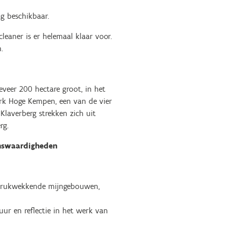
g beschikbaar.
eaner is er helemaal klaar voor.
.
eveer 200 hectare groot, in het
rk Hoge Kempen, een van de vier
laverberg strekken zich uit
rg.
enswaardigheden
indrukwekkende mijngebouwen,
uur en reflectie in het werk van