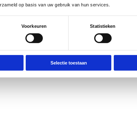
erzameld op basis van uw gebruik van hun services.
Voorkeuren
Statistieken
erg
, een van de meest technische
nde trails met uitzichten over
Selectie toestaan
ils van Waterschei en is volledig
 een bikepark zijn de trails hier