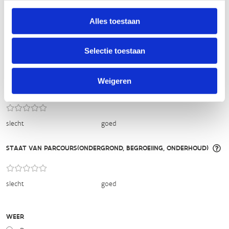
TECHNISCHE MOEILIJKHEIDSGRAAD
Alles toestaan
makkelijk
moeilijk
Selectie toestaan
BEWEGWIJZERING
TIP:
ontbrekende signalisatie kan je melden via het
Weigeren
Routemeldpunt
slecht
goed
STAAT VAN PARCOURS(ONDERGROND, BEGROEIING, ONDERHOUD)
slecht
goed
WEER