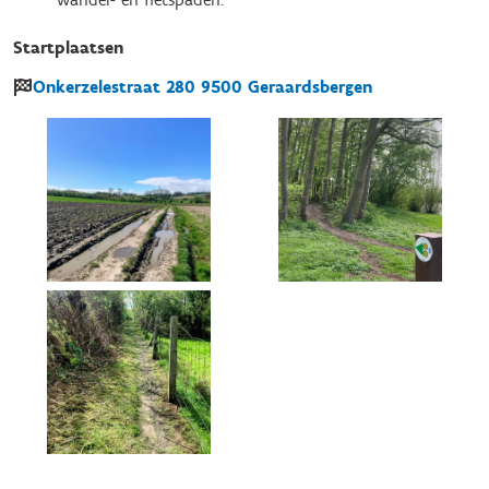
Startplaatsen
Onkerzelestraat
280
9500
Geraardsbergen