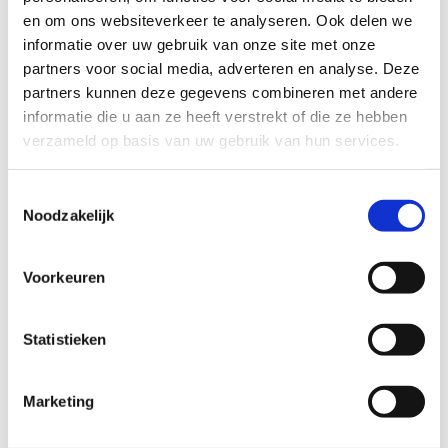
kijkje bij de
FAQ
.
en om ons websiteverkeer te analyseren. Ook delen we
informatie over uw gebruik van onze site met onze
Wil je een probleem melden op een route? Ga dan naar
partners voor social media, adverteren en analyse. Deze
het
Routemeldpunt
.
partners kunnen deze gegevens combineren met andere
Heb je een vraag, contacteer ons via
informatie die u aan ze heeft verstrekt of die ze hebben
sportievevrijetijd@sport.vlaanderen
.​
verzameld op basis van uw gebruik van hun services.
Toestemmingsselectie
Noodzakelijk
ALGEMENE BEOORDELING *
Voorkeuren
slecht
goed
FYSIEKE INSPANNING
Statistieken
Marketing
licht
zwaar