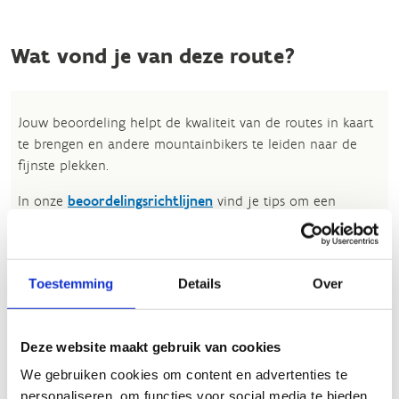
Wat vond je van deze route?
Jouw beoordeling helpt de kwaliteit van de routes in kaart
te brengen en andere mountainbikers te leiden naar de
fijnste plekken.
In onze
beoordelingsrichtlijnen
vind je tips om een
oprecht nuttige beoordeling te schrijven. Respecteer je
onze richtlijnen niet, dan kunnen wij beslissen jouw
beoordelingen te verwijderen. Wij behouden ons het recht
Toestemming
Details
Over
om kleine aanpassingen aan te brengen in het
tekstgedeelte van jouw evaluatie zonder de feitelijke
inhoud ervan te veranderen, bijvoorbeeld om taalfouten
Deze website maakt gebruik van cookies
en leesbaarheid te verbeteren.​
We gebruiken cookies om content en advertenties te
Voor meer informatie over onze routestructuren, neem een
personaliseren, om functies voor social media te bieden