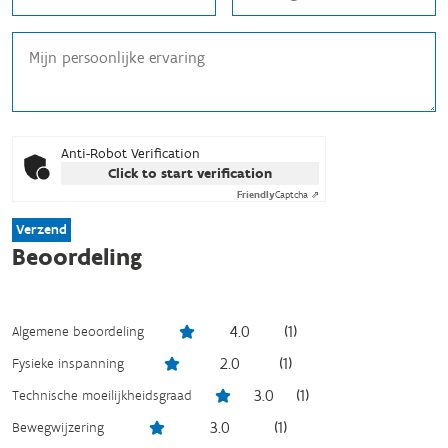
Anti-Robot Verification
Click to start verification
Friendly
Captcha ⇗
Verzend
Beoordeling
4.0
(
1
)
Algemene beoordeling
2.0
(
1
)
Fysieke inspanning
3.0
(
1
)
Technische moeilijkheidsgraad
3.0
(
1
)
Bewegwijzering