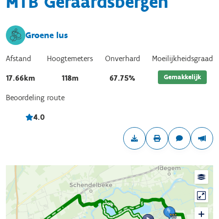
MTB Geraardsbergen
Groene lus
Afstand
Hoogtemeters
Onverhard
Moeilijkheidsgraad
Gemakkelijk
17.66km
118m
67.75%
Beoordeling route
4.0