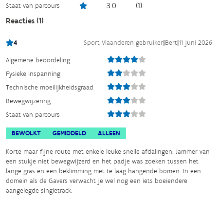
3.0
(
1
)
Staat van parcours
Reacties (
1
)
4
Sport Vlaanderen gebruiker
||
Bert
||
11 juni 2026
Algemene beoordeling
Fysieke inspanning
Technische moeilijkheidsgraad
Bewegwijzering
Staat van parcours
BEWOLKT
GEMIDDELD
ALLEEN
Korte maar fijne route met enkele leuke snelle afdalingen. Jammer van
een stukje niet bewegwijzerd en het padje was zoeken tussen het
lange gras en een beklimming met te laag hangende bomen. In een
domein als de Gavers verwacht je wel nog een iets boeiendere
aangelegde singletrack.