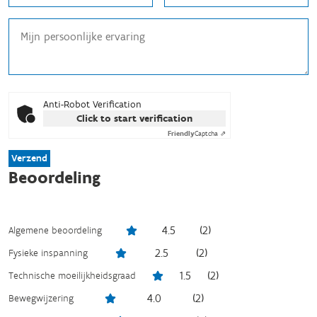
Anti-Robot Verification
Click to start verification
Friendly
Captcha ⇗
Verzend
Beoordeling
4.5
(
2
)
Algemene beoordeling
2.5
(
2
)
Fysieke inspanning
1.5
(
2
)
Technische moeilijkheidsgraad
4.0
(
2
)
Bewegwijzering