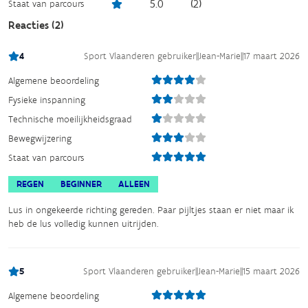
5.0
(
2
)
Staat van parcours
Reacties (
2
)
4
Sport Vlaanderen gebruiker
||
Jean-Marie
||
17 maart 2026
Algemene beoordeling
Fysieke inspanning
Technische moeilijkheidsgraad
Bewegwijzering
Staat van parcours
REGEN
BEGINNER
ALLEEN
Lus in ongekeerde richting gereden. Paar pijltjes staan er niet maar ik
heb de lus volledig kunnen uitrijden.
5
Sport Vlaanderen gebruiker
||
Jean-Marie
||
15 maart 2026
Algemene beoordeling