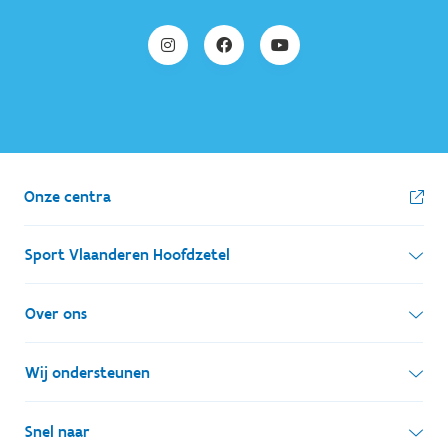
Onze centra
Sport Vlaanderen Hoofdzetel
Simon Bolivarlaan 17
Over ons
1000 Brussel
Wie zijn we, wat doen we
Wij ondersteunen
Ondernemingsnummer: BE 0248.142.826
Onze centra
Postadres
Lokale besturen
Snel naar
Onze sportkampen