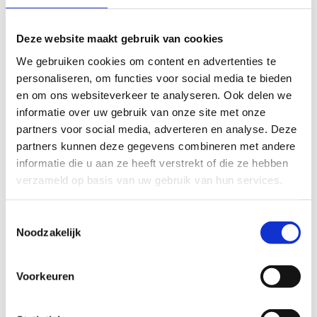
Deze website maakt gebruik van cookies
makkelijk
moeilijk
We gebruiken cookies om content en advertenties te
personaliseren, om functies voor social media te bieden
BEWEGWIJZERING
en om ons websiteverkeer te analyseren. Ook delen we
TIP:
ontbrekende signalisatie kan je melden via het
informatie over uw gebruik van onze site met onze
Routemeldpunt
partners voor social media, adverteren en analyse. Deze
partners kunnen deze gegevens combineren met andere
informatie die u aan ze heeft verstrekt of die ze hebben
slecht
goed
verzameld op basis van uw gebruik van hun services.
STAAT VAN PARCOURS(ONDERGROND, BEGROEIING, ONDERHOUD)
Toestemmingsselectie
Noodzakelijk
slecht
goed
Voorkeuren
WEER
Droog