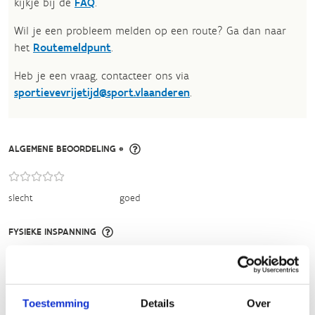
kijkje bij de
FAQ
.
Wil je een probleem melden op een route? Ga dan naar
het
Routemeldpunt
.
Heb je een vraag, contacteer ons via
sportievevrijetijd@sport.vlaanderen
.​
ALGEMENE BEOORDELING *
slecht
goed
FYSIEKE INSPANNING
licht
zwaar
Toestemming
Details
Over
TECHNISCHE MOEILIJKHEIDSGRAAD