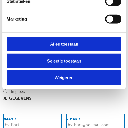
Statistieken
Zonnig
Bewolkt
Marketing
Regen
Winters
NIVEAU
Alles toestaan
Beginner
Gemiddeld
Expert
Selectie toestaan
MET WIE HEB JE GEREDEN?
Weigeren
Alleen
Met twee
In groep
JE GEGEVENS
NAAM *
E-MAIL *