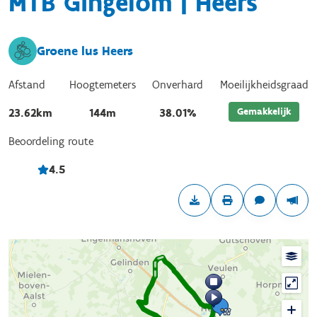
MTB Gingelom | Heers
Groene lus Heers
Afstand
Hoogtemeters
Onverhard
Moeilijkheidsgraad
Gemakkelijk
23.62km
144m
38.01%
Beoordeling route
4.5