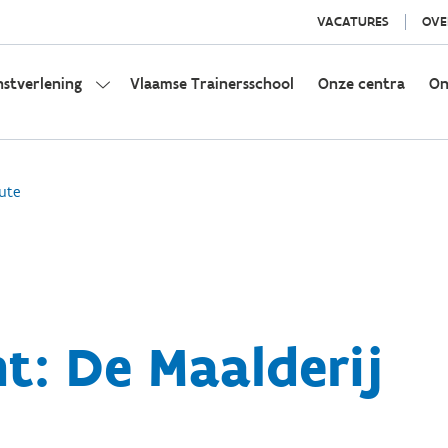
VACATURES
OVE
nstverlening
Vlaamse Trainersschool
Onze centra
On
ute
t: De Maalderij