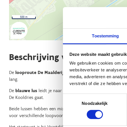
500 m
Toestemming
Beschrijving van de route
Deze website maakt gebruik
We gebruiken cookies om cont
websiteverkeer te analyseren
De
looproute De Maalderij
in Brecht biedt twee schilderach
media, adverteren en analys
lang.
verstrekt of die ze hebben v
De
blauwe lus
leidt je naar de Brechtse Heide, terwijl de
rod
Toestemmingsselectie
De Kooldries gaat.
Noodzakelijk
Beide lussen hebben een mix van verharde en onverharde pad
voor verschillende loopvoorkeuren.
Het startpunt is bij Vaartdijk, nabij café Trapke Op. Er is o