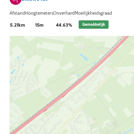
Afstand
Hoogtemeters
Onverhard
Moeilijkheidsgraad
Gemakkelijk
5.21km
15m
44.63%