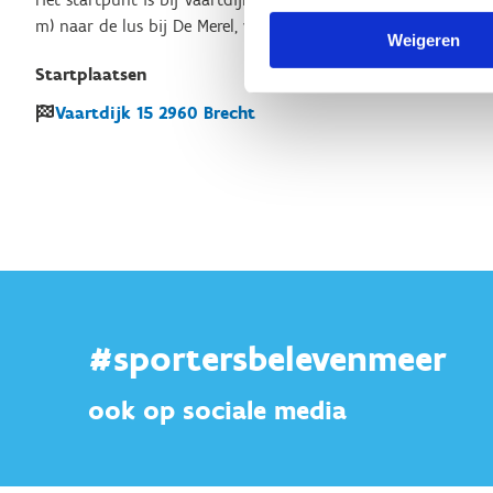
m) naar de lus bij De Merel, wat een netwerk van routes creëe
Weigeren
Startplaatsen
Vaartdijk
15
2960
Brecht
#sportersbelevenmeer
ook op sociale media