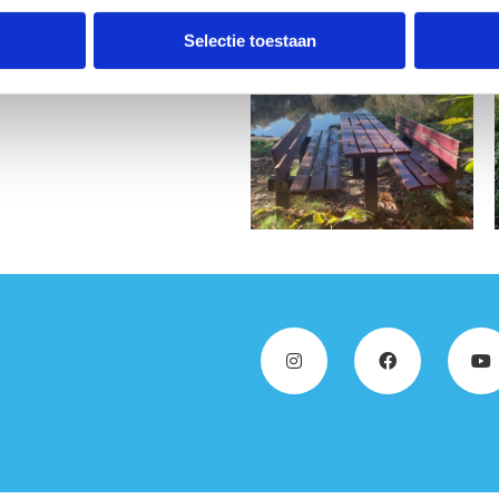
rt voor langere runs.
Selectie toestaan