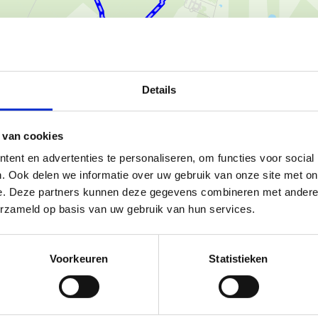
Details
Ka
 van cookies
ent en advertenties te personaliseren, om functies voor social
. Ook delen we informatie over uw gebruik van onze site met on
tige lussen, elk ongeveer 5 km
e. Deze partners kunnen deze gegevens combineren met andere i
erzameld op basis van uw gebruik van hun services.
e lus
door het natuurreservaat
Voorkeuren
Statistieken
en, waardoor ze geschikt zijn
ok een nieuw verbindingspad (300