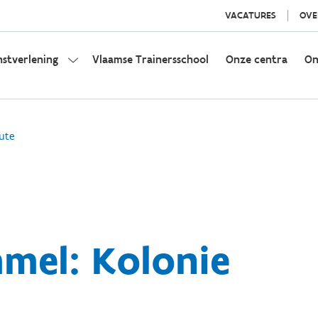
VACATURES
OVE
nstverlening
Vlaamse Trainersschool
Onze centra
On
ute
mel: Kolonie