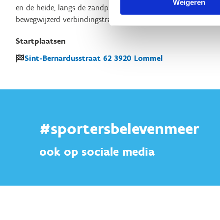
Weigeren
en de heide, langs de zandputten en het kanaal, en zorgen voo
bewegwijzerd verbindingstraject vind je aansluiting op versc
Startplaatsen
Sint-Bernardusstraat
62
3920
Lommel
#sportersbelevenmeer
ook op sociale media