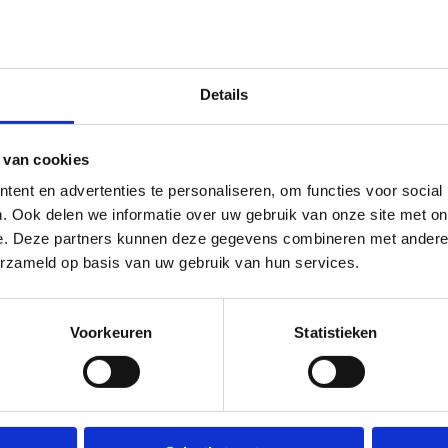
Details
Ka
 van cookies
ent en advertenties te personaliseren, om functies voor social
. Ook delen we informatie over uw gebruik van onze site met on
e. Deze partners kunnen deze gegevens combineren met andere i
 vier verschillende natuur- en
erzameld op basis van uw gebruik van hun services.
Door de connecties tussen die
afstanden mogelijk. Zo zijn de
onden. Zowel de start-to-
Voorkeuren
Statistieken
art kunnen ophalen.
ten een blauwe lus van 3,1 km,
rcours brengen je door de bossen