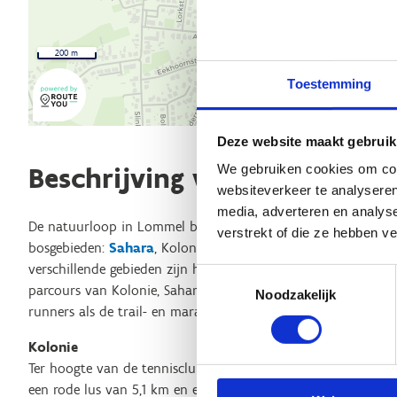
200 m
Toestemming
Deze website maakt gebruik
We gebruiken cookies om cont
Beschrijving van de route
websiteverkeer te analyseren
media, adverteren en analys
De natuurloop in Lommel bestaat uit maar liefst elf lussen in
verstrekt of die ze hebben v
bosgebieden:
Sahara
, Kolonie,
Waaltjesbos
en
Kattenbos
. 
verschillende gebieden zijn heel wat combinaties en dus ook 
Toestemmingsselectie
parcours van Kolonie, Sahara en Waaltjesbos met elkaar verb
Noodzakelijk
runners als de trail- en marathonlopers zullen er dus hun h
Kolonie
Ter hoogte van de tennisclub in de Sint-Bernardusstraat star
een rode lus van 5,1 km en een zwarte lus van 7,1 km. De pa