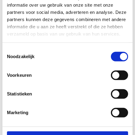
informatie over uw gebruik van onze site met onze
Kolonie
partners voor social media, adverteren en analyse. Deze
Ter hoogte van de tennisclub in de Sint-Bernardusstraat
partners kunnen deze gegevens combineren met andere
starten een blauwe lus van 3,1 km, een rode lus van 5,1 km en
informatie die u aan ze heeft verstrekt of die ze hebben
een zwarte lus van 7,1 km. De parcours brengen je door de
verzameld op basis van uw gebruik van hun services.
bossen en de heide, langs de zandputten en het kanaal, en
zorgen voor veel variatie. Via een bewegwijzerd
Toestemmingsselectie
verbindingstraject vind je aansluiting op verschillende lussen
Noodzakelijk
van de Sahara.
Startplaatsen
Voorkeuren
Sint-Bernardusstraat
62
3920
Lommel
Statistieken
Marketing