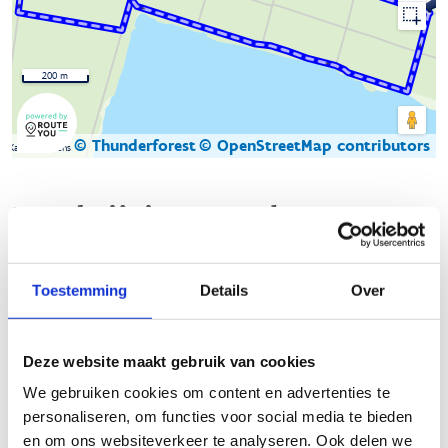
200 m
© Thunderforest
© OpenStreetMap contributors
Kaartgegevens
Beschrijving van de route
De natuurloop in Lommel bestaat uit maar liefst elf lussen in
Toestemming
Details
Over
vier verschillende natuur- en bosgebieden:
Sahara
,
Kolonie,
Waaltjesbos
en
Kattenbos
. Door de connecties
tussen die verschillende gebieden zijn heel wat combinaties en
Deze website maakt gebruik van cookies
dus ook afstanden mogelijk. Zo zijn de parcours van Kolonie,
Sahara en Waaltjesbos met elkaar verbonden. Zowel de start-
We gebruiken cookies om content en advertenties te
to-runners als de trail- en marathonlopers zullen er dus hun
personaliseren, om functies voor social media te bieden
hart kunnen ophalen.
en om ons websiteverkeer te analyseren. Ook delen we