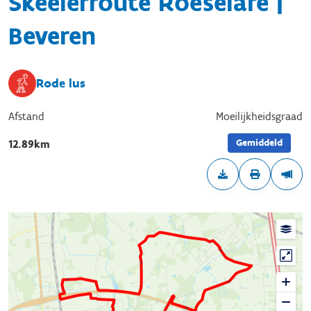
Skeelerroute Roeselare |
Beveren
Rode lus
Afstand
Moeilijkheidsgraad
Gemiddeld
12.89km