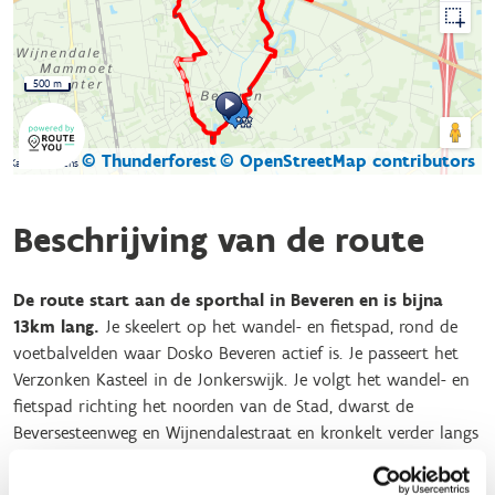
500 m
© Thunderforest
© OpenStreetMap contributors
Kaartgegevens
Beschrijving van de route
De route start aan de sporthal in Beveren en is bijna
13km lang.
Je skeelert op het wandel- en fietspad, rond de
voetbalvelden waar Dosko Beveren actief is. Je passeert het
Verzonken Kasteel in de Jonkerswijk. Je volgt het wandel- en
fietspad richting het noorden van de Stad, dwarst de
Beversesteenweg en Wijnendalestraat en kronkelt verder langs
de Onledebeek. Vervolgens kom je ten noorden van de R32
terecht waar je passeert langs Dominiek Savio. De wegen zijn