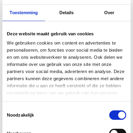
er rustig en landelijk. Je kan er de verbinding maken met
achtereenvolgens de skeelerroute Hooglede: Gits, de
Toestemming
Details
Over
skeelerroute Lichtervelde en de skeelerroute Ardooie:
Koolskamp. Kom je weer binnen de R32, dan skeeler je
doorheen het Krommebeekpark. De bufferbekkens zijn al dan
Deze website maakt gebruik van cookies
niet gevuld met water en met een beetje geluk zie je schapen
We gebruiken cookies om content en advertenties te
grazen. Je komt via het kerkhof terecht in de kern van
personaliseren, om functies voor social media te bieden
Beveren. Via het toekomstige / nieuwe wijkhuis kom je
en om ons websiteverkeer te analyseren. Ook delen we
opnieuw aan de sporthal. Als je nog voldoende jus in de
informatie over uw gebruik van onze site met onze
benen hebt kan je de verbinding maken met de skeelerroute
partners voor social media, adverteren en analyse. Deze
Roeselare: Krottegem.
partners kunnen deze gegevens combineren met andere
informatie die u aan ze heeft verstrekt of die ze hebben
Het Skeelernetwerk Midwest
waaiert uit over de gemeenten
verzameld op basis van uw gebruik van hun services.
Ardooie, Hooglede, Ingelmunster, Izegem, Ledegem,
Lichtervelde, Meulebeke, Moorslede, Oostrozebeke, Pittem,
Roeselare, Ruiselede, Staden, Tielt, Wielsbeke en Wingene met
Toestemmingsselectie
Noodzakelijk
een totale afstand van circa 450km.
Je skeelert kilometers langs een gevarieerd ruraal en stedelijk