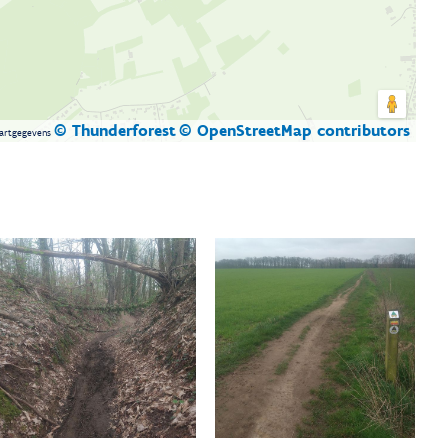
© Thunderforest
© OpenStreetMap contributors
artgegevens