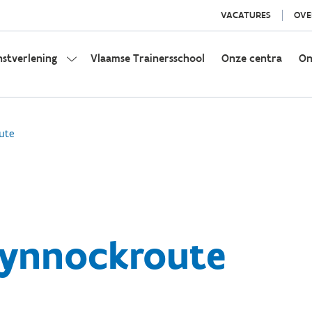
VACATURES
OVE
nstverlening
Vlaamse Trainersschool
Onze centra
On
ute
Pynnockroute