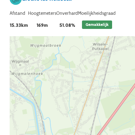
Afstand
Hoogtemeters
Onverhard
Moeilijkheidsgraad
Gemakkelijk
15.33km
169m
51.08%