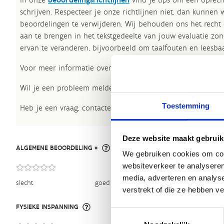
schrijven. Respecteer je onze richtlijnen niet, dan kunnen 
beoordelingen te verwijderen. Wij behouden ons het recht
aan te brengen in het tekstgedeelte van jouw evaluatie zon
ervan te veranderen, bijvoorbeeld om taalfouten en leesbaa
Voor meer informatie over onze routestructuren, neem een 
Wil je een probleem melden op een route? Ga dan naar h
Toestemming
Heb je een vraag, contacteer ons via
sportievevrijetijd@sp
Deze website maakt gebruik
ALGEMENE BEOORDELING *
We gebruiken cookies om cont
websiteverkeer te analyseren
media, adverteren en analys
slecht
goed
verstrekt of die ze hebben v
FYSIEKE INSPANNING
Toestemmingsselectie