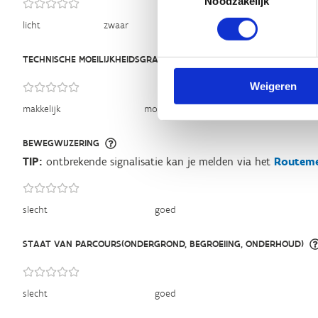
Noodzakelijk
licht
zwaar
TECHNISCHE MOEILIJKHEIDSGRAAD
Weigeren
makkelijk
moeilijk
BEWEGWIJZERING
TIP:
ontbrekende signalisatie kan je melden via het
Routeme
slecht
goed
STAAT VAN PARCOURS(ONDERGROND, BEGROEIING, ONDERHOUD)
slecht
goed