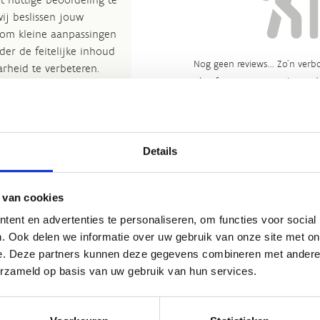
wij beslissen jouw
 om kleine aanpassingen
der de feitelijke inhoud
Nog geen reviews... Zo’n verbo
rheid te verbeteren.​
heeft gewoon nog niemand 
kijkje bij de
FAQ
.
et
Routemeldpunt
.
Details
ort.vlaanderen
.​
 van cookies
ent en advertenties te personaliseren, om functies voor social
. Ook delen we informatie over uw gebruik van onze site met on
e. Deze partners kunnen deze gegevens combineren met andere i
erzameld op basis van uw gebruik van hun services.