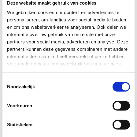
de roze signalisatie.
Deze website maakt gebruik van cookies
We gebruiken cookies om content en advertenties te
Parkeermogelijkheid:
Kachtemsplein
personaliseren, om functies voor social media te bieden
Het Skeelernetwerk Midwest
waaiert uit over de gemeenten
en om ons websiteverkeer te analyseren. Ook delen we
Ardooie, Hooglede, Ingelmunster, Izegem, Ledegem,
informatie over uw gebruik van onze site met onze
Lichtervelde, Meulebeke, Moorslede, Oostrozebeke, Pittem,
partners voor social media, adverteren en analyse. Deze
Roeselare, Ruiselede, Staden, Tielt, Wielsbeke en Wingene met
partners kunnen deze gegevens combineren met andere
een totale afstand van circa 450km.
informatie die u aan ze heeft verstrekt of die ze hebben
verzameld op basis van uw gebruik van hun services.
Je skeelert kilometers langs een gevarieerd ruraal en stedelijk
landschap. Naast de mooie uitzichten zijn er ook leuke
Toestemmingsselectie
rustplekjes. Je ontdekt de troeven van de 16 gemeenten in drie
Noodzakelijk
toeristische regio's: de Leiestreek, het Brugse Ommeland en de
Westhoek. Zowel de recreatieve als de gevorderde skeeleraars
komen hierbij aan hun trekken. Ook lopers, wandelaars,
Voorkeuren
fietsers, … kunnen genieten van dit uniek netwerk binnen de
regio Midwest!
Statistieken
Startplaatsen