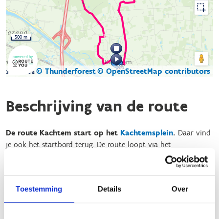
500 m
© Thunderforest
© OpenStreetMap contributors
Kaartgegevens
Beschrijving van de route
De route Kachtem start op het
Kachtemsplein
.
Daar vind
je ook het startbord terug. De route loopt via het
Rhodesgoedbos
grotendeels op grondgebied Kachtem maar
je neemt ook een stukje Ardooie mee. Iets over halfweg kan je
aansluiten op de route
Emelgem
(kruispunt Izegemstraat-
Toestemming
Details
Over
Vernagelingstraat).
De totale afstand van de route is 9,87km en je volgt hiervoor