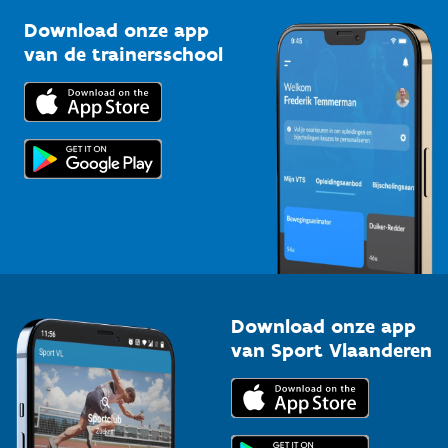
Sportclubs
Kennisplatform
Download onze app
Bedrijven
van de trainersschool
Downloads
Trainers en begeleiders
Voor de pers
Scholen
Topsporters
Organisatoren van sportevenementen
Download onze app
van Sport Vlaanderen