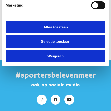
Marketing
Hogestraat
17
8870
Izegem
Alles toestaan
Selectie toestaan
Weigeren
#sportersbelevenmeer
ook op sociale media