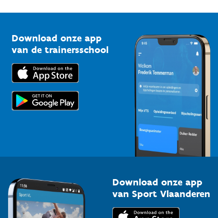
1210 Brussel
G-sport
Vlaamse Trainersschool
Sportclubs
Kennisplatform
Download onze app
Bedrijven
van de trainersschool
Downloads
Trainers en begeleiders
Voor de pers
Scholen
Topsporters
Organisatoren van sportevenementen
Download onze app
van Sport Vlaanderen