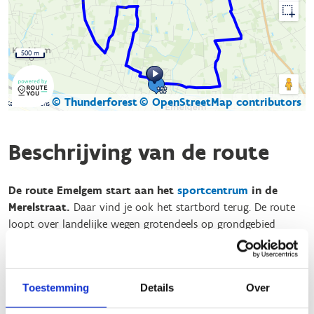
500 m
© Thunderforest
© OpenStreetMap contributors
Kaartgegevens
Beschrijving van de route
De route Emelgem start aan het
sportcentrum
in de
Merelstraat.
Daar vind je ook het startbord terug. De route
loopt over landelijke wegen grotendeels op grondgebied
Emelgem maar neemt ook een stukje Ingelmunster mee waar
je kan aansluiten op de route
Ingelmunster
(Veldstraat-
Polletswegel). Je kan van de route Emelgem ook aansluiten op
Toestemming
Details
Over
de route
Kachtem
(kruispunt Vernagelingstraat-
Izegemsestraat).