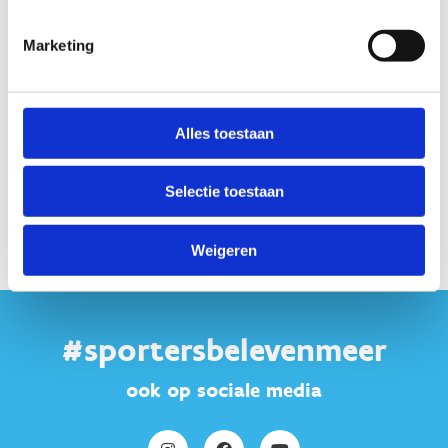
Startplaatsen
Marketing
Reigerstraat
7
8870
Izegem
Alles toestaan
Selectie toestaan
Weigeren
#sportersbelevenmeer
ook op sociale media