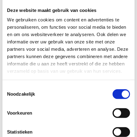
De totale afstand van de route is 12km
en je volgt
Deze website maakt gebruik van cookies
hiervoor de blauwe signalisatie.
We gebruiken cookies om content en advertenties te
personaliseren, om functies voor social media te bieden
Parkeermogelijkheid:
Sportcentrum Emelgem
.
en om ons websiteverkeer te analyseren. Ook delen we
Het Skeelernetwerk Midwest
waaiert uit over de gemeenten
informatie over uw gebruik van onze site met onze
Ardooie, Hooglede, Ingelmunster, Izegem, Ledegem,
partners voor social media, adverteren en analyse. Deze
Lichtervelde, Meulebeke, Moorslede, Oostrozebeke, Pittem,
partners kunnen deze gegevens combineren met andere
Roeselare, Ruiselede, Staden, Tielt, Wielsbeke en Wingene met
informatie die u aan ze heeft verstrekt of die ze hebben
een totale afstand van circa 450km.
verzameld op basis van uw gebruik van hun services.
Je skeelert kilometers langs een gevarieerd ruraal en stedelijk
Toestemmingsselectie
landschap. Naast de mooie uitzichten zijn er ook leuke
Noodzakelijk
rustplekjes. Je ontdekt de troeven van de 16 gemeenten in drie
toeristische regio's: de Leiestreek, het Brugse Ommeland en de
Westhoek. Zowel de recreatieve als de gevorderde skeeleraars
Voorkeuren
komen hierbij aan hun trekken. Ook lopers, wandelaars,
fietsers, … kunnen genieten van dit uniek netwerk binnen de
Statistieken
regio Midwest!