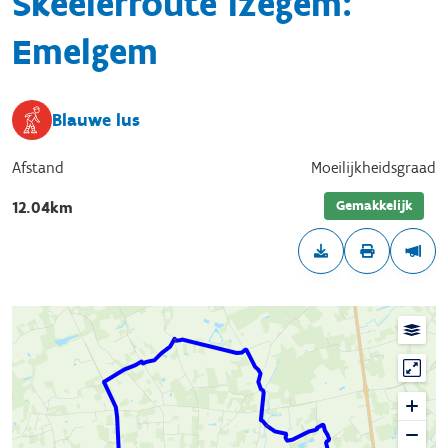
Skeelerroute Izegem:
Emelgem
Blauwe lus
Afstand
Moeilijkheidsgraad
Gemakkelijk
12.04km