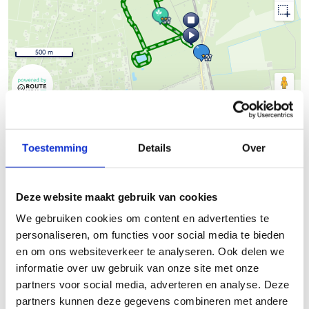
500 m
© Thunderforest
© OpenStreetMap contributors
Kaartgegevens
Beschrijving van de route
Toestemming
Details
Over
De groene lus van de looproute in Essen is een mooie route
Deze website maakt gebruik van cookies
van ongeveer 3,2 km. Deze route is ideaal voor zowel
We gebruiken cookies om content en advertenties te
beginnende als ervaren lopers en biedt een rustige, natuurlijke
personaliseren, om functies voor social media te bieden
omgeving om in te lopen.
en om ons websiteverkeer te analyseren. Ook delen we
De route is grotendeels onverhard en goed bewegwijzerd,
informatie over uw gebruik van onze site met onze
waardoor je gemakkelijk je weg kunt vinden.
partners voor social media, adverteren en analyse. Deze
partners kunnen deze gegevens combineren met andere
Startplaats Wildertse Duintjes is een handige startlocatie