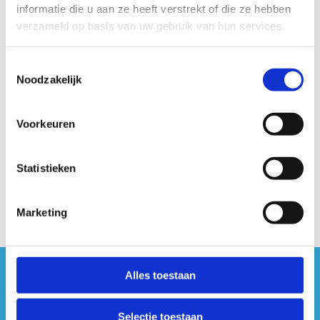
informatie die u aan ze heeft verstrekt of die ze hebben
en
biedt gemakkelijke toegang tot diverse paden en
verzameld op basis van uw gebruik van hun services.
bezienswaardigheden in de buurt
.
Startplaatsen
Toestemmingsselectie
Noodzakelijk
Wildertse Duintjes
11
2910
Essen
Voorkeuren
Statistieken
Marketing
Alles toestaan
#sportersbelevenmeer
ook op sociale media
Selectie toestaan