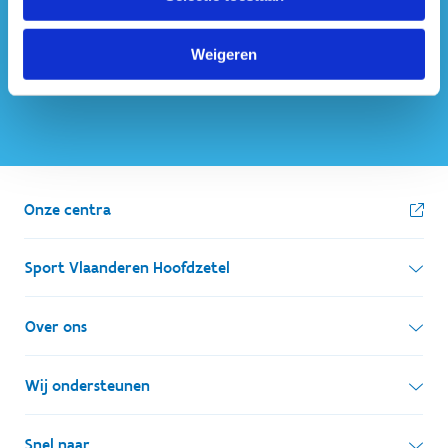
Weigeren
Onze centra
Sport Vlaanderen Hoofdzetel
Simon Bolivarlaan 17
Over ons
1000 Brussel
Wie zijn we, wat doen we
Wij ondersteunen
Ondernemingsnummer: BE 0248.142.826
Onze centra
Postadres
Lokale besturen
Snel naar