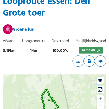
Looproute Essen: Den
Grote toer
Groene lus
Afstand
Hoogtemeters
Onverhard
Moeilijkheidsgraad
Gemakkelijk
3.19km
14m
100.00%