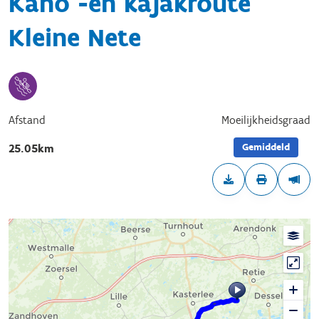
Kano -en kajakroute
Kleine Nete
Afstand
Moeilijkheidsgraad
Gemiddeld
25.05km