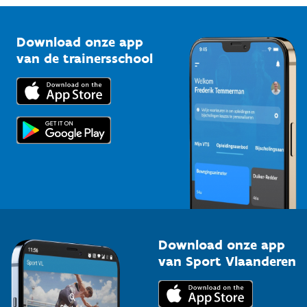
Vlaamse Trainersschool
Sportclubs
Kennisplatform
Download onze app
Bedrijven
van de trainersschool
Downloads
Trainers en begeleiders
Voor de pers
Scholen
Topsporters
Organisatoren van sportevenementen
Download onze app
van Sport Vlaanderen