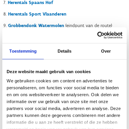
7.
Herentals Spaans Hof
8.
Herentals Sport Vlaanderen
9.
Grobbendonk Watermolen
(eindpunt van de route)
Info vaartijd en afstand
Traject
Afstand
Vaartijd
Toestemming
Details
Over
1 → 4
5,8 km
80 min
4 → 5
3,9 km
45 min
Deze website maakt gebruik van cookies
5 → 6
2,5 km
30 min
We gebruiken cookies om content en advertenties te
6 → 7
5,5 km
60 min
personaliseren, om functies voor social media te bieden
7 → 9
7,3 km
105 min
en om ons websiteverkeer te analyseren. Ook delen we
25 km
5 uur 20 min
informatie over uw gebruik van onze site met onze
partners voor social media, adverteren en analyse. Deze
Wanneer?
partners kunnen deze gegevens combineren met andere
Het verhuurseizoen loopt meestal van de paasvakantie tot
informatie die u aan ze heeft verstrekt of die ze hebben
eind oktober. Om de juiste data te weten, ga je best kijken op
verzameld op basis van uw gebruik van hun services.