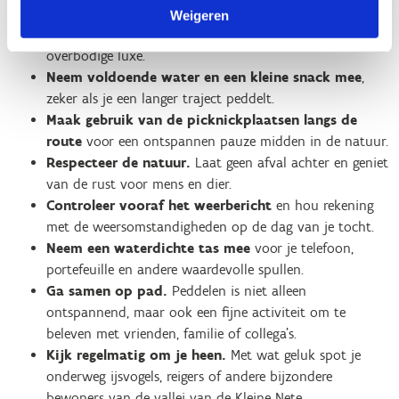
Bescherm jezelf tegen zon en insecten.
Zonnecrème,
Weigeren
een pet of hoed en eventueel insectenspray zijn geen
overbodige luxe.
Neem voldoende water en een kleine snack mee
,
zeker als je een langer traject peddelt.
Maak gebruik van de picknickplaatsen langs de
route
voor een ontspannen pauze midden in de natuur.
Respecteer de natuur.
Laat geen afval achter en geniet
van de rust voor mens en dier.
Controleer vooraf het weerbericht
en hou rekening
met de weersomstandigheden op de dag van je tocht.
Neem een waterdichte tas mee
voor je telefoon,
portefeuille en andere waardevolle spullen.
Ga samen op pad.
Peddelen is niet alleen
ontspannend, maar ook een fijne activiteit om te
beleven met vrienden, familie of collega's.
Kijk regelmatig om je heen.
Met wat geluk spot je
onderweg ijsvogels, reigers of andere bijzondere
bewoners van de vallei van de Kleine Nete.