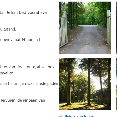
al. Je kan best vooraf even
uitstand.
 open vanaf 14 uur, in het
ister van deze route, al zal ook
nvallen.
hnische singletracks, brede paden
 Tervuren, de renbaan van
Bekijk alle foto's