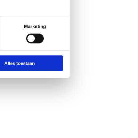
Marketing
rgen parel, of
Alles toestaan
‘m ontdekt?