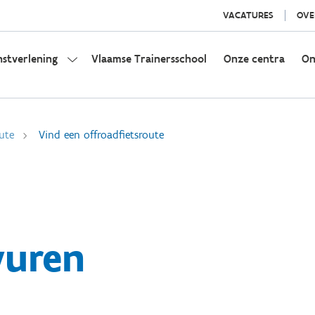
VACATURES
OVE
nstverlening
Vlaamse Trainersschool
Onze centra
On
ute
Vind een offroadfietsroute
vuren