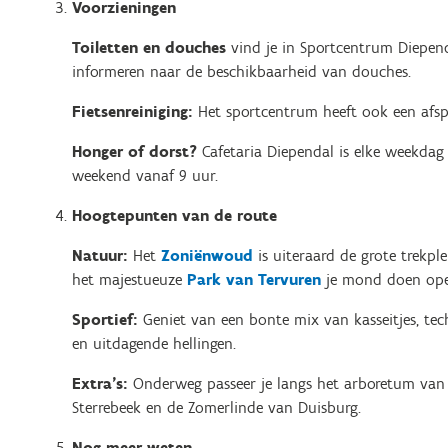
Voorzieningen
Toiletten en douches
vind je in Sportcentrum Diepend
informeren naar de beschikbaarheid van douches.
Fietsenreiniging:
Het sportcentrum heeft ook een afsp
Honger of dorst?
Cafetaria Diependal is elke weekdag
weekend vanaf 9 uur.
Hoogtepunten van de route
Natuur:
Het
Zoniënwoud
is uiteraard de grote trekple
het majestueuze
Park van Tervuren
je mond doen ope
Sportief:
Geniet van een bonte mix van kasseitjes, tec
en uitdagende hellingen.
Extra's:
Onderweg passeer je langs het arboretum van
Sterrebeek en de Zomerlinde van Duisburg.
Nog meer weten