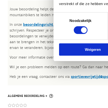
verstrekt of die ze hebben v
Jouw beoordeling helpt de kwaliteit van de routes in kaart
mountainbikers te leiden naar de fijnste plekken.
Toestemmingsselectie
Noodzakelijk
In onze
beoordelingsrichtlijnen
vind je tips om een oprech
schrijven. Respecteer je onze richtlijnen niet, dan kunnen 
beoordelingen te verwijderen. Wij behouden ons het recht
aan te brengen in het tekstgedeelte van jouw evaluatie zon
ervan te veranderen, bijvoorbeeld om taalfouten en leesbaa
Weigeren
Voor meer informatie over onze routestructuren, neem een 
Wil je een probleem melden op een route? Ga dan naar h
Heb je een vraag, contacteer ons via
sportievevrijetijd@sp
ALGEMENE BEOORDELING *