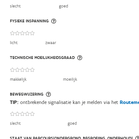
slecht
goed
FYSIEKE INSPANNING
licht
zwaar
TECHNISCHE MOEILIJKHEIDSGRAAD
makkelijk
moeilijk
BEWEGWIJZERING
TIP:
ontbrekende signalisatie kan je melden via het
Routeme
slecht
goed
STAAT VAN PARCOURS(ONDERGROND, BEGROEIING, ONDERHOUD)