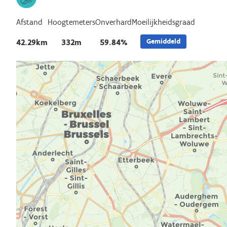
Afstand
Hoogtemeters
Onverhard
Moeilijkheidsgraad
Gemiddeld
42.29km
332m
59.84%