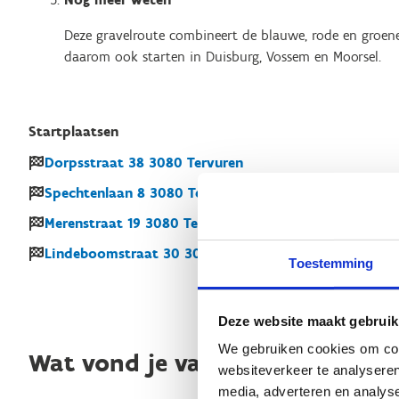
Deze gravelroute combineert de blauwe, rode en groene
daarom ook starten in Duisburg, Vossem en Moorsel.
Startplaatsen
Dorpsstraat
38
3080
Tervuren
Spechtenlaan
8
3080
Tervuren
Merenstraat
19
3080
Tervuren
Lindeboomstraat
30
3080
Tervuren
Toestemming
Deze website maakt gebruik
We gebruiken cookies om cont
Wat vond je van deze route?
websiteverkeer te analyseren
media, adverteren en analys