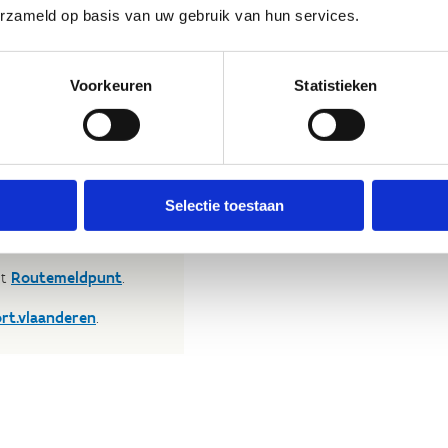
erzameld op basis van uw gebruik van hun services.
 te brengen en andere
Voorkeuren
Statistieken
t nuttige beoordeling te
wij beslissen jouw
 om kleine aanpassingen
der de feitelijke inhoud
Nog geen reviews... Zo’n verbo
rheid te verbeteren.​
Selectie toestaan
heeft gewoon nog niemand 
kijkje bij de
FAQ
.
et
Routemeldpunt
.
ort.vlaanderen
.​