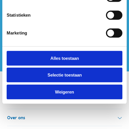
#sportersbelevenmeer
Statistieken
ook op sociale media
Marketing
Alles toestaan
Selectie toestaan
Onze centra
Weigeren
Sport Vlaanderen Hoofdzetel
Simon Bolivarlaan 17
Over ons
1000 Brussel