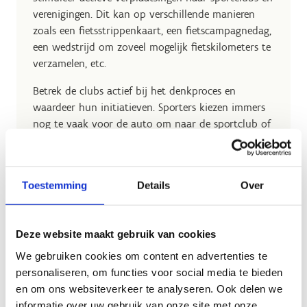
verenigingen. Dit kan op verschillende manieren
zoals een fietsstrippenkaart, een fietscampagnedag,
een wedstrijd om zoveel mogelijk fietskilometers te
verzamelen, etc.
Betrek de clubs actief bij het denkproces en
waardeer hun initiatieven. Sporters kiezen immers
nog te vaak voor de auto om naar de sportclub of
sportaccommodatie te gaan. Ook aanpassingen op
vlak van verkeersinfrastructuur kunnen het
verschil maken en mensen stimuleren om actiever
Toestemming
Details
Over
te bewegen en te sporten, ook richting de
sportclub. Dé ideale opwarming!
In Nederland hebben ze recent
Sportzones
getest,
Deze website maakt gebruik van cookies
waarbij men naast de hardware, software en
We gebruiken cookies om content en advertenties te
Orgware op het sportpark, ook aandacht besteed
personaliseren, om functies voor social media te bieden
aan de directe omgeving: bv. de openbare wegen
en om ons websiteverkeer te analyseren. Ook delen we
naar een sportcomplex. Ook aanpassingen op vlak
informatie over uw gebruik van onze site met onze