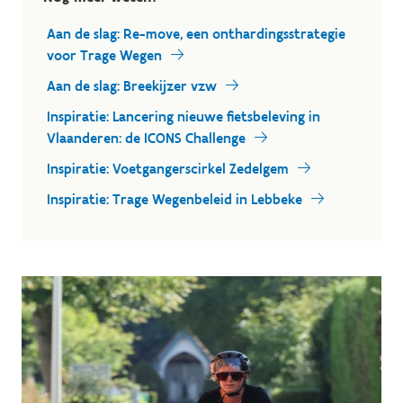
Aan de slag: Re-move, een onthardingsstrategie
voor Trage Wegen
Aan de slag: Breekijzer vzw
Inspiratie: Lancering nieuwe fietsbeleving in
Vlaanderen: de ICONS Challenge
Inspiratie: Voetgangerscirkel Zedelgem
Inspiratie: Trage Wegenbeleid in Lebbeke