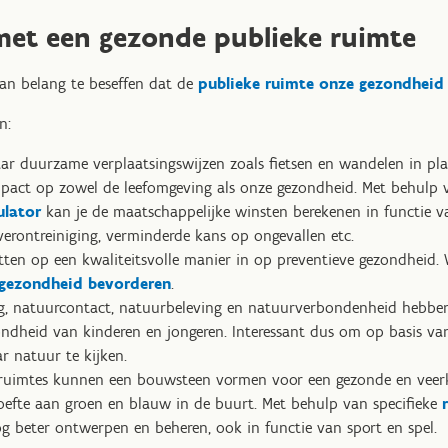
met een gezonde publieke ruimte
van belang te beseffen dat de
publieke ruimte onze gezondheid
n:
ar duurzame verplaatsingswijzen zoals fietsen en wandelen in pla
mpact op zowel de leefomgeving als onze gezondheid. Met behulp 
ulator
kan je de maatschappelijke winsten berekenen in functie v
erontreiniging, verminderde kans op ongevallen etc.
tten op een kwaliteitsvolle manier in op preventieve gezondheid
 gezondheid bevorderen
.
g, natuurcontact, natuurbeleving en natuurverbondenheid hebben 
ndheid van kinderen en jongeren. Interessant dus om op basis va
r natuur te kijken.
uimtes kunnen een bouwsteen vormen voor een gezonde en veerkr
oefte aan groen en blauw in de buurt. Met behulp van specifieke
g beter ontwerpen en beheren, ook in functie van sport en spel.