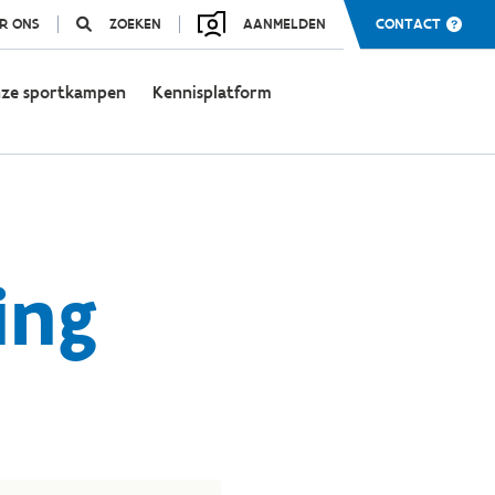
R ONS
ZOEKEN
AANMELDEN
CONTACT
ze sportkampen
Kennisplatform
ing