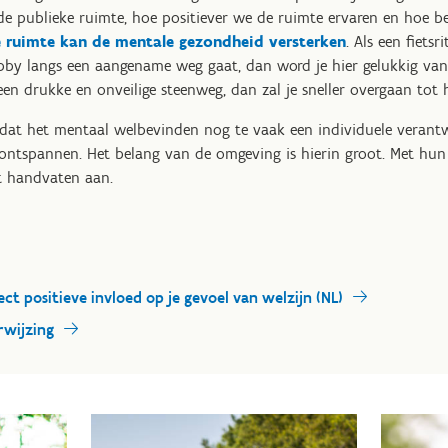
de publieke ruimte, hoe positiever we de ruimte ervaren en hoe 
e ruimte kan de mentale gezondheid versterken
. Als een fiets
bby langs een aangename weg gaat, dan word je hier gelukkig van 
g een drukke en onveilige steenweg, dan zal je sneller overgaan to
dat het mentaal welbevinden nog te vaak een individuele verantwo
 ontspannen. Het belang van de omgeving is hierin groot. Met hun
t handvaten aan.
ect positieve invloed op je gevoel van welzijn (NL)
rwijzing