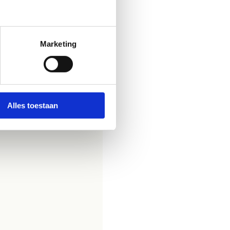
egatieve invloed hebben
luchtkwaliteit is
Marketing
Vanuit de Vlaamse Milieu
teld is met de
Alles toestaan
geboren vanaf 2019.
k
passief roken
kan