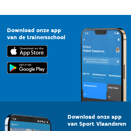
Mountainbikeroutes
Onze nieuwsbrieven
1210 Brussel
G-sport
Vlaamse Trainersschool
Sportclubs
Kennisplatform
Download onze app
Bedrijven
van de trainersschool
Downloads
Trainers en begeleiders
Voor de pers
Scholen
Topsporters
Organisatoren van sportevenementen
Download onze app
van Sport Vlaanderen