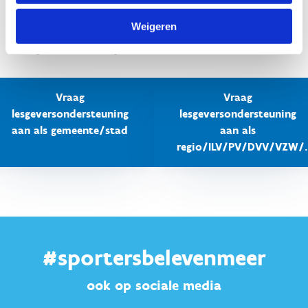
recht op lesgeversondersteuning, dien dan hiervoor een
aanvraag in via het e-loket.
Weigeren
Hoe je dat doet, kan je nalezen in de
handleiding.
Vraag
Vraag
lesgeversondersteuning
lesgeversondersteuning
aan als gemeente/stad
aan als
regio/ILV/PV/DVV/VZW/.
#sportersbelevenmeer
ook op sociale media