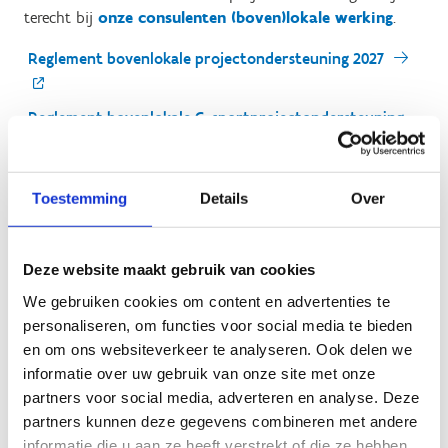
terecht bij
onze consulenten (boven)lokale werking
.
Reglement bovenlokale projectondersteuning 2027
Reglement bovenlokale G-sportprojectondersteuning
2027
Reglement bovenlokale projectondersteuning 2026
Toestemming
Details
Over
Deze website maakt gebruik van cookies
We gebruiken cookies om content en advertenties te
personaliseren, om functies voor social media te bieden
Dien je projectaanvraag in
en om ons websiteverkeer te analyseren. Ook delen we
informatie over uw gebruik van onze site met onze
Subsidieaanvragen voor 2027 kan je vanaf oktober 2026
partners voor social media, adverteren en analyse. Deze
indienen via het online subsidieplatform. Inloggen doe je
partners kunnen deze gegevens combineren met andere
via eID. Houd je identiteitskaartlezer of itsme-app bij de
informatie die u aan ze heeft verstrekt of die ze hebben