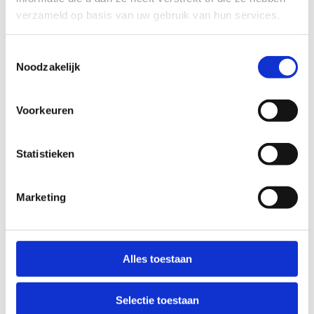
hand.
verzameld op basis van uw gebruik van hun services.
Leidraad aanvraag bovenlokale projectondersteuning
Toestemmingsselectie
2027
Noodzakelijk
Leidraad aanvraag bovenlokale G-
sportprojectondersteuning 2027
Voorkeuren
Ga naar het
Statistieken
online
subsidieplatform
Marketing
Alles toestaan
Selectie toestaan
Heb je na goedkeuring van je bovenlokale projectsubsidie