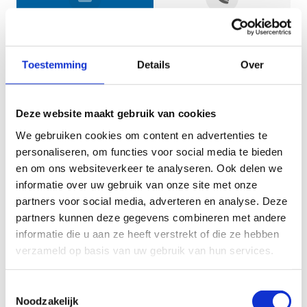
Jouw gegevens
Toestemming
Details
Over
Deze website maakt gebruik van cookies
We gebruiken cookies om content en advertenties te
personaliseren, om functies voor social media te bieden
en om ons websiteverkeer te analyseren. Ook delen we
informatie over uw gebruik van onze site met onze
Geef aan tot welk domein jouw vraag behoort
partners voor social media, adverteren en analyse. Deze
partners kunnen deze gegevens combineren met andere
KIES EEN DOMEIN
informatie die u aan ze heeft verstrekt of die ze hebben
verzameld op basis van uw gebruik van hun services.
Jouw vraag
Toestemmingsselectie
Noodzakelijk