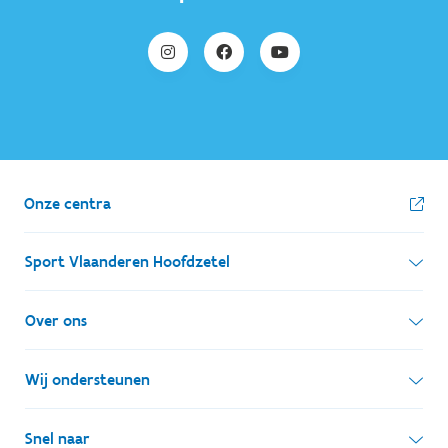
Onze centra
Sport Vlaanderen Hoofdzetel
Simon Bolivarlaan 17
Over ons
1000 Brussel
Wie zijn we, wat doen we
Wij ondersteunen
Ondernemingsnummer: BE 0248.142.826
Onze centra
Postadres
Lokale besturen
Snel naar