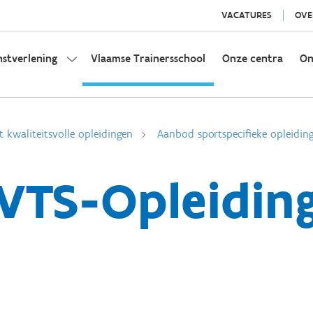
VACATURES
OVE
nstverlening
Vlaamse Trainersschool
Onze centra
On
t kwaliteitsvolle opleidingen
Aanbod sportspecifieke opleidin
VTS-Opleidin