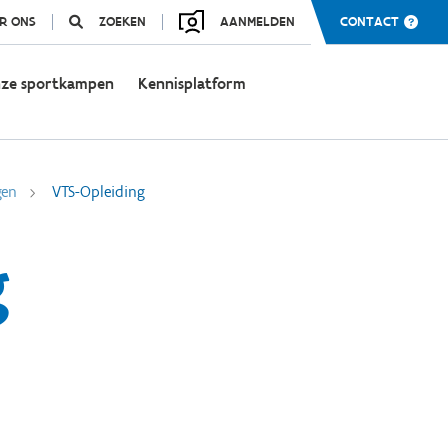
R ONS
ZOEKEN
AANMELDEN
CONTACT
ze sportkampen
Kennisplatform
gen
VTS-Opleiding
g