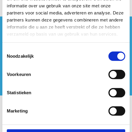
informatie over uw gebruik van onze site met onze
partners voor social media, adverteren en analyse. Deze
partners kunnen deze gegevens combineren met andere
informatie die u aan ze heeft verstrekt of die ze hebben
#sportersbelevenmeer
verzameld op basis van uw gebruik van hun services.
ook op sociale media
Toestemmingsselectie
Noodzakelijk
Voorkeuren
Statistieken
Onze centra
Marketing
Sport Vlaanderen Hoofdzetel