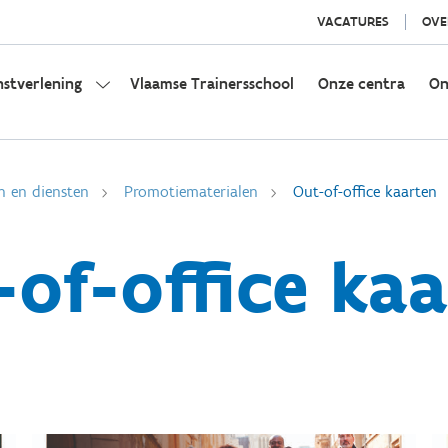
VACATURES
OVE
nstverlening
Vlaamse Trainersschool
Onze centra
On
n en diensten
Promotiematerialen
Out-of-office kaarten
of-office ka