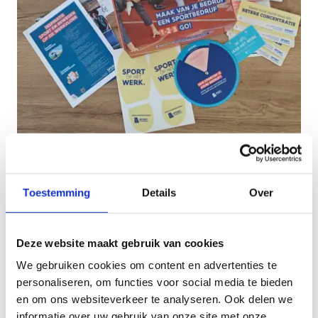
Toestemming
Details
Over
De eerste stap richting Sportbedrijf zet je
met
onze starterskit. In deze starterskit
vind je heel wat inspiratie- en
Deze website maakt gebruik van cookies
promotiematerialen (stickerpakket,
inspiratiefiche, ...) en leuke
We gebruiken cookies om content en advertenties te
sportmaterialen (frisbee,
personaliseren, om functies voor social media te bieden
beweegdobbelsteen, ...) waar je mee aan
en om ons websiteverkeer te analyseren. Ook delen we
de slag kan. Helemaal gratis. Vraag hem
informatie over uw gebruik van onze site met onze