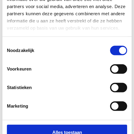
vandaag nog aan.
partners voor social media, adverteren en analyse. Deze
partners kunnen deze gegevens combineren met andere
informatie die u aan ze heeft verstrekt of die ze hebben
verzameld op basis van uw gebruik van hun services.
Wil je na je starterskit nog extra
materialen? Dan kan je de stickers uit de
Toestemmingsselectie
kit ook apart bijbestellen. Uiteraard
Noodzakelijk
helemaal gratis.
Voorkeuren
Statistieken
Bestel bijkomend promotiemateriaal
Marketing
Alles toestaan