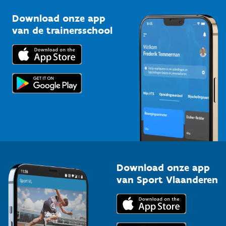
Sportclubs
Kennisplatform
Download onze app
Bedrijven
van de trainersschool
Downloads
Trainers en begeleiders
Voor de pers
Scholen
Topsporters
Organisatoren van sportevenementen
Download onze app
van Sport Vlaanderen