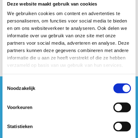
sportverantwoordelijke van het door jou gekozen
Deze website maakt gebruik van cookies
tóch dat stapje verder gaan? Dan zit je uiteraard
verzekering
centrum.
goed bij de huisclubs binnen onze centra. Die vind
We gebruiken cookies om content en advertenties te
je op de website van het door jou gekozen
personaliseren, om functies voor social media te bieden
Hoe weet ik of mijn reservatie gelukt is?
centrum.
en om ons websiteverkeer te analyseren. Ook delen we
informatie over uw gebruik van onze site met onze
partners voor social media, adverteren en analyse. Deze
Onmiddellijk nadat je je reservatie hebt gemaakt,
Krijg ik korting als G-sporter?
partners kunnen deze gegevens combineren met andere
ontvang je via e-mail een bevestiging van je
informatie die u aan ze heeft verstrekt of die ze hebben
reservatie. Check zeker ook je Spam mailbox.
Absoluut! We willen maar al te graag dat G-
verzameld op basis van uw gebruik van hun services.
Vervolgens neemt de sportstageverantwoordelijke
sporters de weg naar onze centra vinden. Daarom
tijdig contact met je op om alles in detail te
genieten G-sporters bijna altijd van een korting als
bespreken.
Toestemmingsselectie
ze bij ons willen komen sporten. Daarvoor dien je
Noodzakelijk
wel je
#sportersbelevenmeer
European Disability Card
of een
attest
van FOD
voor te leggen.
ook op sociale media
Voorkeuren
Statistieken