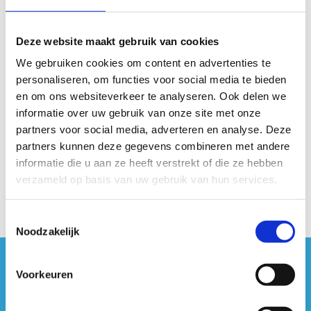
Deze website maakt gebruik van cookies
Beste fietsliefhebber
We gebruiken cookies om content en advertenties te
Dankjewel voor je interesse in onze
personaliseren, om functies voor social media te bieden
kennismakingsrondes.
en om ons websiteverkeer te analyseren. Ook delen we
We verwelkomen je graag in oktober of november
informatie over uw gebruik van onze site met onze
in ons wielercentrum!
partners voor social media, adverteren en analyse. Deze
partners kunnen deze gegevens combineren met andere
Download je kortingsbon
informatie die u aan ze heeft verstrekt of die ze hebben
verzameld op basis van uw gebruik van hun services.
Toestemmingsselectie
Noodzakelijk
#sportersbelevenmeer
Voorkeuren
ook op sociale media