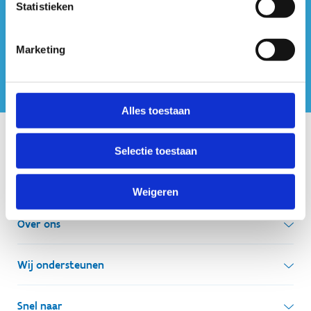
Statistieken
Marketing
Alles toestaan
Onze centra
Selectie toestaan
Sport Vlaanderen Hoofdzetel
Weigeren
Simon Bolivarlaan 17
Over ons
1000 Brussel
Wie zijn we, wat doen we
Wij ondersteunen
Ondernemingsnummer: BE 0248.142.826
Onze centra
Postadres
Lokale besturen
Snel naar