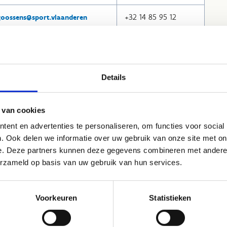
+32 14 85 95 12
.goossens@sport.vlaanderen
+32 15 61 83 62
rle.troch@sport.vlaanderen
Details
+32 58 22 29 63
n.Aspeslagh@sport.vlaanderen
 van cookies
ent en advertenties te personaliseren, om functies voor social
. Ook delen we informatie over uw gebruik van onze site met on
e. Deze partners kunnen deze gegevens combineren met andere i
+32 56 60 14 44
phine.loncke@sport.vlaanderen
erzameld op basis van uw gebruik van hun services.
+32 3 860 78 44
Voorkeuren
Statistieken
s.devries@sport.vlaanderen