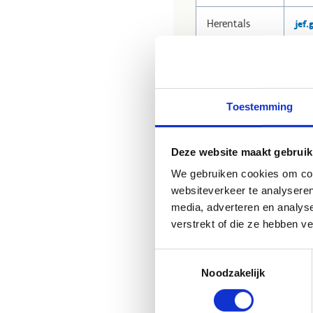
Herentals
jef
Hofstade
vee
Toestemming
Nieuwpoort
Sve
Deze website maakt gebruik
We gebruiken cookies om cont
websiteverkeer te analyseren
media, adverteren en analys
Waregem
del
verstrekt of die ze hebben v
Toestemmingsselectie
Willebroek
Noodzakelijk
kri