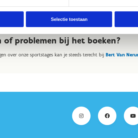
+32 51 51 94 42
dy.vanleenhove@sport.vlaanderen
Selectie toestaan
n of problemen bij het boeken?
en over onze sportstages kan je steeds terecht bij
Bert Van Neru