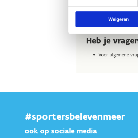
Woumen
san
Weigeren
Heb je vrage
Voor algemene vrag
#sportersbelevenmeer
ook op sociale media