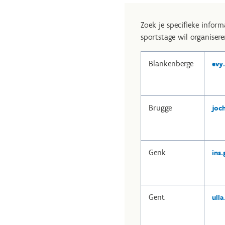
Zoek je specifieke infor
sportstage wil organisere
Blankenberge
evy
Brugge
joc
Genk
ins
Gent
ull