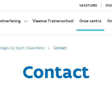
VACATURES
OVE
nstverlening
Vlaamse Trainersschool
Onze centra
On
stages bij Sport Vlaanderen
Contact
Contact