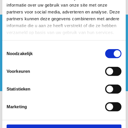
informatie over uw gebruik van onze site met onze
partners voor social media, adverteren en analyse. Deze
partners kunnen deze gegevens combineren met andere
informatie die u aan ze heeft verstrekt of die ze hebben
#sportersbelevenmeer
verzameld op basis van uw gebruik van hun services.
ook op sociale media
Toestemmingsselectie
Noodzakelijk
Voorkeuren
Statistieken
Onze centra
Marketing
Sport Vlaanderen Hoofdzetel