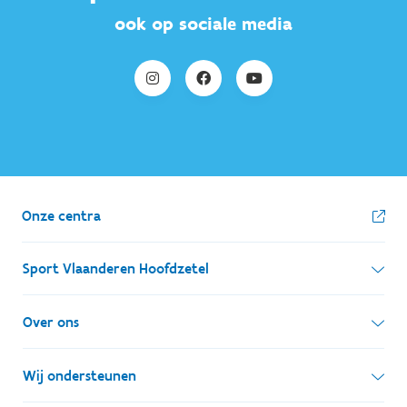
ook op sociale media
Onze centra
Sport Vlaanderen Hoofdzetel
Simon Bolivarlaan 17
Over ons
1000 Brussel
Wie zijn we, wat doen we
Wij ondersteunen
Ondernemingsnummer: BE 0248.142.826
Onze centra