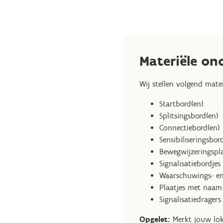
Materiële on
Wij stellen volgend mater
Startbord(en).
Splitsingsbord(en)
Connectiebord(en)
Sensibiliseringsbor
Bewegwijzeringspla
Signalisatiebordje
Waarschuwings- en
Plaatjes met naam
Signalisatiedrager
Opgelet:
Merkt jouw loka