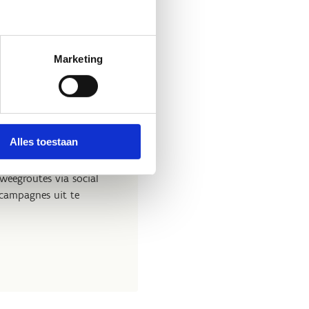
Marketing
froadfietsroutes.
Alles toestaan
ren laten drukken ter
weegroutes via social
 campagnes uit te