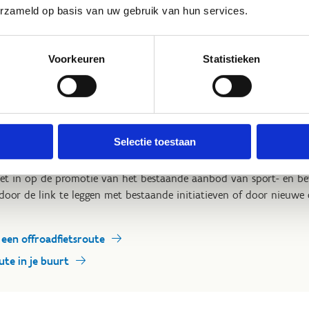
erzameld op basis van uw gebruik van hun services.
Voorkeuren
Statistieken
 Sport Vlaanderen vind je steeds de actuele informatie over de of
Selectie toestaan
an, indien gewenst, een flyer ontwerpen en éénmalig 500 exempla
de lancering van de route.
zet in op de promotie van het bestaande aanbod van sport- en be
oor de link te leggen met bestaande initiatieven of door nieuwe
een offroadfietsroute
ute in je buurt