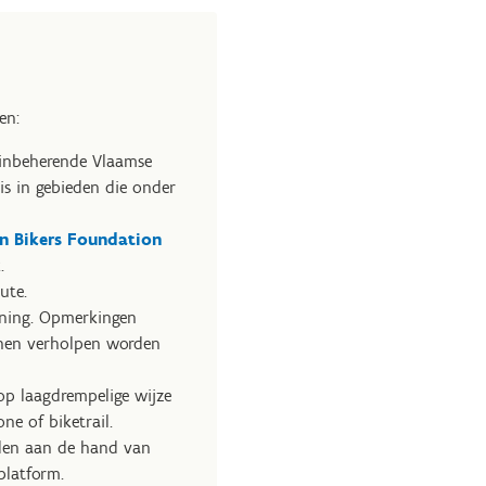
en:
einbeherende Vlaamse
is in gebieden die onder
n Bikers Foundation
.
ute.
pening. Opmerkingen
nnen verholpen worden
op laagdrempelige wijze
e of biketrail.
aden aan de hand van
platform.