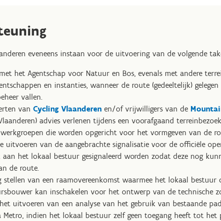
teuning
anderen eveneens instaan voor de uitvoering van de volgende tak
et het Agentschap voor Natuur en Bos, evenals met andere terr
ntschappen en instanties, wanneer de route (gedeeltelijk) gelegen 
eheer vallen.
erten van
Cycling Vlaanderen
en/of vrijwilligers van de
Mountai
laanderen) advies verlenen tijdens een voorafgaand terreinbezoek
werkgroepen die worden opgericht voor het vormgeven van de ro
le uitvoeren van de aangebrachte signalisatie voor de officiële o
jk aan het lokaal bestuur gesignaleerd worden zodat deze nog ku
an de route.
ng stellen van een raamovereenkomst waarmee het lokaal bestuur 
rsbouwer kan inschakelen voor het ontwerp van de technische zon
 het uitvoeren van een analyse van het gebruik van bestaande p
a Metro, indien het lokaal bestuur zelf geen toegang heeft tot het 