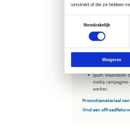
verstrekt of die ze hebben v
Toestemmingsselectie
Noodzakelijk
Promotie
Op de
website
van
Weigeren
Sport Vlaanderen k
ondersteuning van 
Sport Vlaanderen 
media campagnes d
werken.
Promotiemateriaal van 
Vind een offroadfietsro