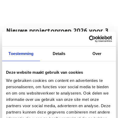
Nieuwe projectoproep 2026 voor 3
miljoen euro + restbedrag ‘25
In de zomer van vorig jaar keurde de Vlaamse Regering op
Toestemming
Details
Over
aangeven van Vlaams minister van Sport Annick De Ridder
het subsidiereglement goed voor investeringen in
kunstgrasvelden, prioritair bestemd voor
Deze website maakt gebruik van cookies
jeugdsport. Publieke of private initiatiefnemers kunnen,
We gebruiken cookies om content en advertenties te
als ze voldoen aan de voorwaarden, 20 % van hun
personaliseren, om functies voor social media te bieden
investering (met een maximumplafond) gesubsidieerd
en om ons websiteverkeer te analyseren. Ook delen we
krijgen. De Vlaamse Regering trekt daarvoor tot en met
informatie over uw gebruik van onze site met onze
2027 3 miljoen per jaar uit. De oproep kende een groot
partners voor social media, adverteren en analyse. Deze
succes. Op een half jaar tijd werden 19 projecten
partners kunnen deze gegevens combineren met andere
goedgekeurd voor een totaal subsidiebedrag van 2.140.949