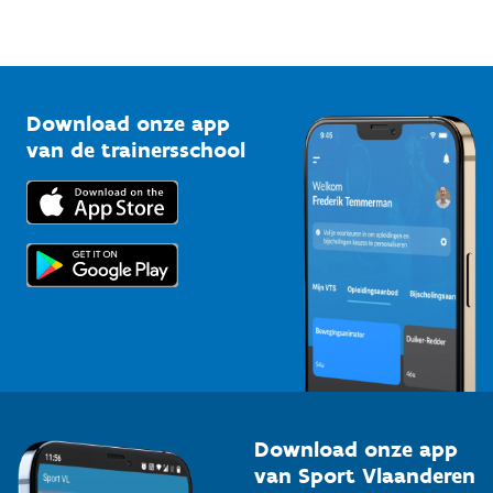
Sportfederaties
Mountainbikeroutes
Onze nieuwsbrieven
1210 Brussel
G-sport
Vlaamse Trainersschool
Sportclubs
Kennisplatform
Download onze app
Bedrijven
van de trainersschool
Downloads
Trainers en begeleiders
Voor de pers
Scholen
Topsporters
Organisatoren van sportevenementen
Download onze app
van Sport Vlaanderen