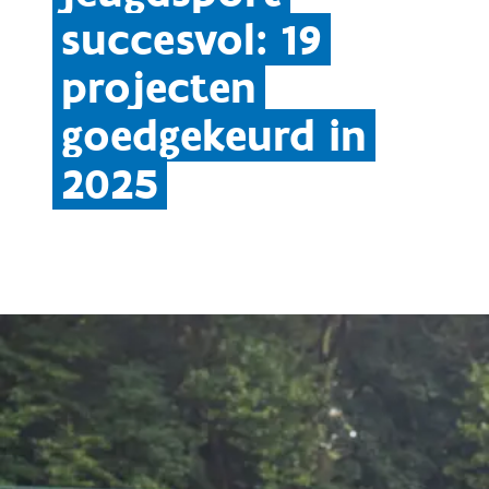
succesvol: 19
projecten
goedgekeurd in
2025