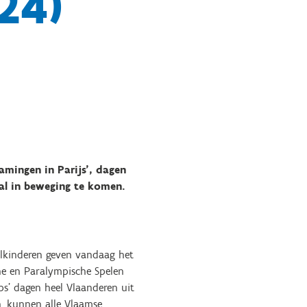
24)
mingen in Parijs’, dagen
al in beweging te komen.
olkinderen geven vandaag het
che en Paralympische Spelen
ps’ dagen heel Vlaanderen uit
, kunnen alle Vlaamse