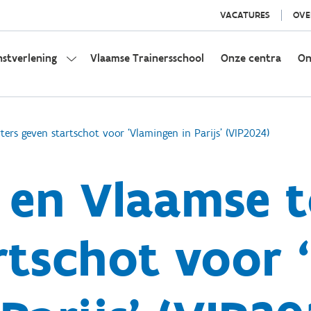
VACATURES
OVE
nstverlening
Vlaamse Trainersschool
Onze centra
On
ers geven startschot voor ‘Vlamingen in Parijs’ (VIP2024)
 en Vlaamse t
rtschot voor 