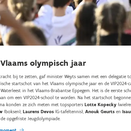
 Vlaams olympisch jaar
acht bij te zetten, gaf minister Weyts samen met een delegatie t
ische startschot van het Vlaams olympische jaar en de VIP2024-
 Waterleest in het Vlaams-Brabantse Eppegem. Het is de eerste sch
an om een VIP2024-school te worden. Na het startschot begonnen
na konden ze zich meten met topsporters
Lotte Kopecky
(wielr
uw
(boksen),
Laurens Devos
(G-tafeltennis),
Anouk Geurts
en
Isa
 de opgefriste Jeugdolympiade.
rsmoment