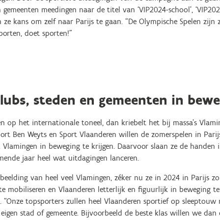
en gemeenten meedingen naar de titel van ‘VIP2024-school’, ‘VIP20
 ze kans om zelf naar Parijs te gaan. “De Olympische Spelen zijn z
sporten, doet sporten!”
clubs, steden en gemeenten in bewe
en op het internationale toneel, dan kriebelt het bij massa’s Vlam
port Ben Weyts en Sport Vlaanderen willen de zomerspelen in Pari
 Vlamingen in beweging te krijgen. Daarvoor slaan ze de handen 
omende jaar heel wat uitdagingen lanceren.
beelding van heel veel Vlamingen, zéker nu ze in 2024 in Parijs zo 
 mobiliseren en Vlaanderen letterlijk en figuurlijk in beweging te
. “Onze topsporters zullen heel Vlaanderen sportief op sleeptouw
de eigen stad of gemeente. Bijvoorbeeld de beste klas willen we da