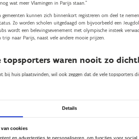
 nog wat meer Vlamingen in Parijs staan.”
en gemeenten kunnen zich binnenkort registreren om deel te neme
tatus. Zo worden scholen uitgedaagd om bijvoorbeeld een Jeugdol
ubs wordt een belevingsevenement met olympische insteek verwach
trip naar Parijs, naast vele andere mooie prijzen.
 topsporters waren nooit zo dicht
ht bij huis plaatsvinden, wil ook zeggen dat de vele topsporters 
hier in hun vertrouwde Vlaamse topsportinfrastructuur zullen voor
 Vlaanderen in Gent, Hofstade, Willebroek en Heusden-Zolder, en h
orgt er ook voor dat de Vlaamse topsporters in hun drukke plannin
sportclub of thuisgemeente persoonlijk op te roepen om sportieve 
Details
n de VIP2024-campagne zichtbaar zijn, want zien sporten, doet spo
 van cookies
ent en advertenties te personaliseren, om functies voor social