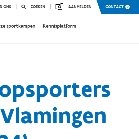
R ONS
ZOEKEN
AANMELDEN
CONTACT
ze sportkampen
Kennisplatform
opsporters
‘Vlamingen