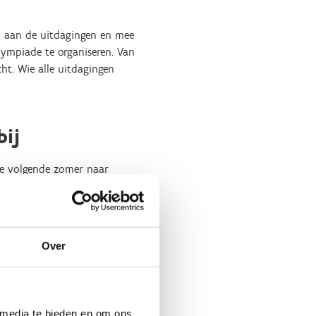
n aan de uitdagingen en mee
ympiade te organiseren. Van
t. Wie alle uitdagingen
bij
die volgende zomer naar
bereiden. Dat is al zeker het
et maakt hen en de Spelen
g af en toe een gaatje zullen
prestaties neer te zetten.
Over
rten.
 media te bieden en om ons