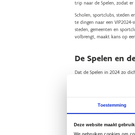
trip naar de Spelen, zodat er
Scholen, sportclubs, steden 
te dingen naar een VIP2024-s
steden, gemeenten en sportcl
volbrengt, maakt kans op een 
De Spelen en de
Dat de Spelen in 2024 zo dic
Frankrijk afreizen zich vaak 
geval in de centra van Sport
zichtbaarder dan ooit. Het z
vinden om hun eigen school, 
Toestemming
Ook op televisie zullen zij e
Deze website maakt gebruik
We gebruiken cookies om cont