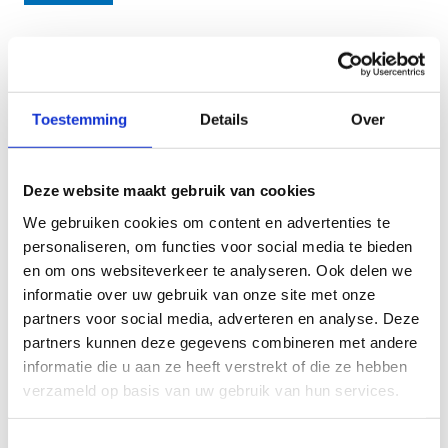
Een handvol atleten met een topsportcontract
Toestemming
Details
Over
verzamelde op dinsdag 11 februari voor de jaarlijkse
teamdag van Sport Vlaanderen. 'De teamdag is in de
eerste plaats een toegankelijke dag waarin de atleten
Deze website maakt gebruik van cookies
ons en elkaar kunnen leren kennen', aldus Tom
Coeckelberghs, afdelingshoofd topsport.
We gebruiken cookies om content en advertenties te
personaliseren, om functies voor social media te bieden
en om ons websiteverkeer te analyseren. Ook delen we
informatie over uw gebruik van onze site met onze
partners voor social media, adverteren en analyse. Deze
Wie dinsdag 11 februari in de buurt was van Le Pêcheur in
partners kunnen deze gegevens combineren met andere
Sint-Martens-Latem, kon er heel wat topsporters spotten.
informatie die u aan ze heeft verstrekt of die ze hebben
Van de 70 topsporters met een topsportcontract,
verzameld op basis van uw gebruik van hun services.
tekenden 20 atleten en G-atleten die dag present voor een
teamdag. Onder hen de
3x3 Belgian Lions
, roeiers
Tim
Toestemmingsselectie