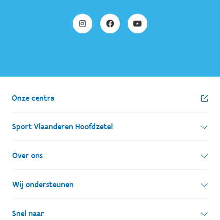
Onze centra
Sport Vlaanderen Hoofdzetel
Simon Bolivarlaan 17
Over ons
1000 Brussel
Wie zijn we, wat doen we
Wij ondersteunen
Ondernemingsnummer: BE 0248.142.826
Onze centra
Postadres
Lokale besturen
Snel naar