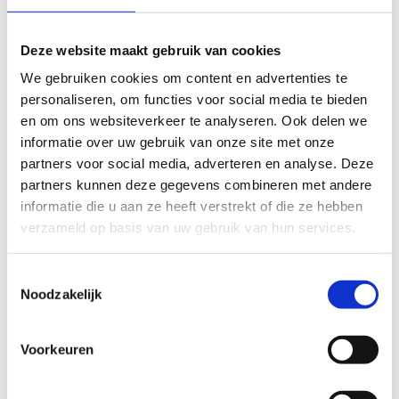
€88.622
Deze website maakt gebruik van cookies
CAMPUS SINT-JAN BERCHMANS
We gebruiken cookies om content en advertenties te
personaliseren, om functies voor social media te bieden
Mol
en om ons websiteverkeer te analyseren. Ook delen we
informatie over uw gebruik van onze site met onze
€15.875
partners voor social media, adverteren en analyse. Deze
partners kunnen deze gegevens combineren met andere
VBS DE SCHATKIST
informatie die u aan ze heeft verstrekt of die ze hebben
verzameld op basis van uw gebruik van hun services.
Haren
Toestemmingsselectie
€64.712
Noodzakelijk
VBS DE SCHATKIST
Voorkeuren
Haren