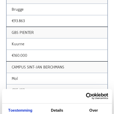
Brugge
€93.863
GBS PIENTER
Kuurne
€160.000
CAMPUS SINT-JAN BERCHMANS
Mol
€85.483
BASISSCHOOL SINT-LAMBERTUS
Toestemming
Details
Over
Muizen