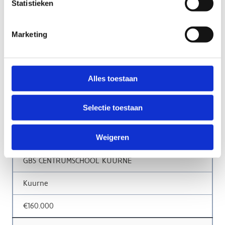
€160.000
Statistieken
SINT-JOZEFINSTITUUT
Marketing
Ternat
€47.976
Alles toestaan
BASISSCHOOL VIERWINDEN
Selectie toestaan
Molenbeek
€107.347
Weigeren
GBS CENTRUMSCHOOL KUURNE
Kuurne
€160.000