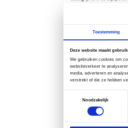
Drie delen
Toestemming
In het
eerste deel
duik
actuele maatschappelij
Deze website maakt gebruik
In het
tweede deel
nem
We gebruiken cookies om cont
websiteverkeer te analyseren
Het
derde en laatste 
media, adverteren en analys
verschillende beroepen 
verstrekt of die ze hebben v
sportpsycholoog bieden
een interactieve manie
Toestemmingsselectie
graad van het lager ond
Noodzakelijk
om aan de hand van dez
studiedomeinen uit het
Ontdek alles over het lespa