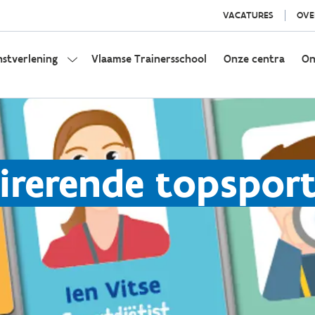
VACATURES
OVE
nstverlening
Vlaamse Trainersschool
Onze centra
On
irerende topspor