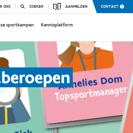
R ONS
ZOEKEN
AANMELDEN
CONTACT
ze sportkampen
Kennisplatform
tberoepen