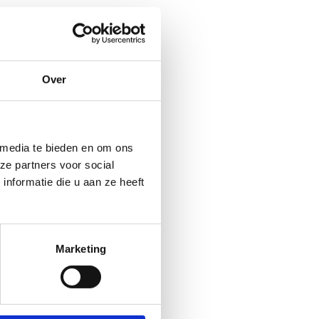
Over
pelen, met aandacht voor
 media te bieden en om ons
ze partners voor social
r perspectief in beeld door
nformatie die u aan ze heeft
commentator, greenkeeper en
ormen kunnen leerlingen op
iaal ontworpen voor de derde
egelijk ook de mogelijkheid
Marketing
ekken en de 8 verschillende