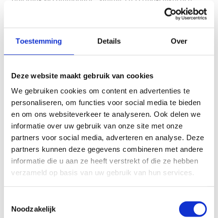
laat staan dat ze nog zou beantwoorden aan de ambities
die Vlaanderen koestert in zijn watersportaanbod en de
resultaten die het ermee wil bereiken.
Toestemming
Details
Over
Deze website maakt gebruik van cookies
We gebruiken cookies om content en advertenties te
Nieuwe doelgroepen
personaliseren, om functies voor social media te bieden
en om ons websiteverkeer te analyseren. Ook delen we
De organisatie van watersport gaat voor Sport Vlaanderen
informatie over uw gebruik van onze site met onze
veel verder dan een aanbod van sportklassen en
partners voor social media, adverteren en analyse. Deze
sportkampen. Jaarlijks nemen 2000 kinderen deel aan
partners kunnen deze gegevens combineren met andere
sportkampen zeilen en surfen (in verschillende niveaus).
informatie die u aan ze heeft verstrekt of die ze hebben
2500 komen op sportklassen waar ze ook raften, suppen
verzameld op basis van uw gebruik van hun services.
en kajakken. Nog eens 500 andere waterratten komen via
clubs en cursussen op de waterplas terecht.
Toestemmingsselectie
Noodzakelijk