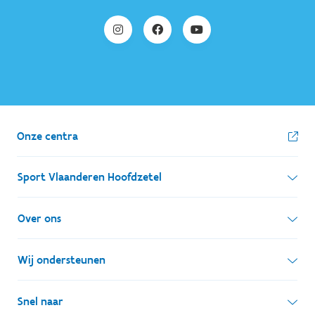
Onze centra
Sport Vlaanderen Hoofdzetel
Simon Bolivarlaan 17
Over ons
1000 Brussel
Wie zijn we, wat doen we
Wij ondersteunen
Ondernemingsnummer: BE 0248.142.826
Onze centra
Postadres
Lokale besturen
Snel naar
Onze sportkampen