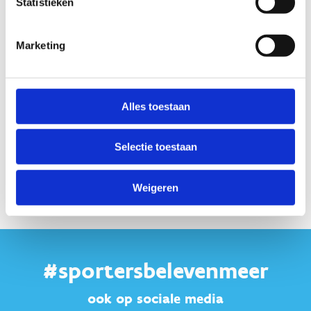
Statistieken
Huur een mountainbike en
ontdek de mooiste routes
Marketing
(COMING SOON)
Meer info komt binnenkort online. Hou deze
pagina en onze socials in 't oog!
Alles toestaan
Selectie toestaan
Weigeren
#sportersbelevenmeer
ook op sociale media