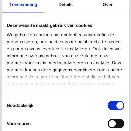
Getest en goedgekeurd door GRAAF!
De
Toestemming
Details
Over
graveltocht van 69 km fietst de andere kant uit, in
de richting van Vorselaar. Na een passage langs het
Kasteel van Vorselaar rij je dwars door het
Deze website maakt gebruik van cookies
natuurgebied Lovenhoek. Vervolgens trek je nog
We gebruiken cookies om content en advertenties te
wat dieper de Kempen in richting de Visbeekvalei,
personaliseren, om functies voor social media te bieden
de Lilse Bergen, Rielenbroek, het Koningsbos en de
en om ons websiteverkeer te analyseren. Ook delen we
Witte Bergen. Via Kasterlee zet je opnieuw koers
informatie over uw gebruik van onze site met onze
richting de Kempische Heuvelrug en het Zwart
partners voor social media, adverteren en analyse. Deze
Water.
partners kunnen deze gegevens combineren met andere
Gravelroute Sport Vlaanderen Herentals - 69 km
informatie die u aan ze heeft verstrekt of die ze hebben
verzameld op basis van uw gebruik van hun services.
Toestemmingsselectie
Noodzakelijk
Voorkeuren