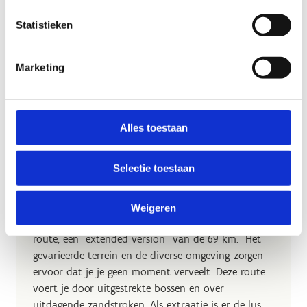
Statistieken
Marketing
Alles toestaan
Onze langste gravelroute: 107
Selectie toestaan
km
Getest en goedgekeurd door GRAAF!
Wat meer
Weigeren
uitdaging nodig? Dan kies je beter voor de derde
route, een "extended version" van de 69 km. Het
gevarieerde terrein en de diverse omgeving zorgen
ervoor dat je je geen moment verveelt. Deze route
voert je door uitgestrekte bossen en over
uitdagende zandstroken. Als extraatje is er de lus