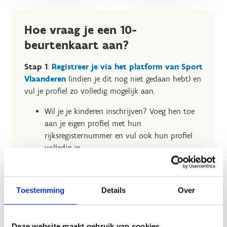
Hoe vraag je een 10-
beurtenkaart aan?
Stap 1
:
Registreer je via het platform van Sport
Vlaanderen
(indien je dit nog niet gedaan hebt) en
vul je profiel zo volledig mogelijk aan.
Wil je je kinderen inschrijven? Voeg hen toe
aan je eigen profiel met hun
rijksregisternummer en vul ook hun profiel
volledig in.
Stap 2
: Vul het
aanvraagformulier
in. Onze
medewerkers maken je beurtenkaart zo snel
Toestemming
Details
Over
mogelijk klaar. Zorg ervoor dat je éérst stap 1 hebt
gedaan.
Stap 3:
Je ontvangt de volgende werkdag een
Deze website maakt gebruik van cookies