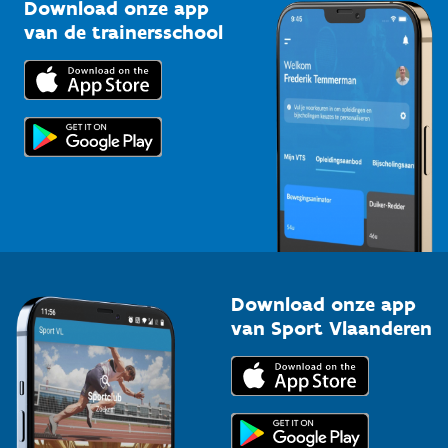
Kennisplatform
Download onze app
Bedrijven
van de trainersschool
Downloads
Trainers en begeleiders
Voor de pers
Scholen
Topsporters
Organisatoren van sportevenementen
Download onze app
van Sport Vlaanderen