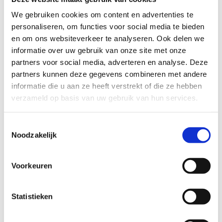
betalingsverzoek per mail.
We gebruiken cookies om content en advertenties te
personaliseren, om functies voor social media te bieden
Stap 4:
Heb je betaald? Super! Je krijgt van ons
en om ons websiteverkeer te analyseren. Ook delen we
een mail wanneer je beurtenkaart aan het onthaal
informatie over uw gebruik van onze site met onze
van ons centrum opgehaald kan worden.
partners voor social media, adverteren en analyse. Deze
Stap 5
: Ook met een beurtenkaart moet je steeds
partners kunnen deze gegevens combineren met andere
een squashbaan reserveren om te komen squashen.
informatie die u aan ze heeft verstrekt of die ze hebben
verzameld op basis van uw gebruik van hun services.
Reserveer online een squashbaan
en
selecteer onderaan je scherm de optie
Toestemmingsselectie
‘Abonnement gebruiken’.
Noodzakelijk
Je kan het ook aan de kassa regelen maar
dan bestaat de kans dat alle squashbanen
dan volzet zijn.
Voorkeuren
Na deze stappen kan je zorgeloos komen squashen.
Tot binnenkort!
Statistieken